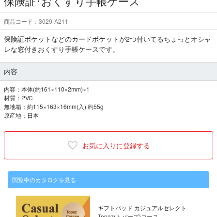
保険証･おくすり手帳ケース
商品コード：3029-A211
保険証ポケットなどのカードポケットが2つ付いてるちょっとオシャ
レな窓付きおくすり手帳ケースです。
内容
内容：本体(約161×110×2mm)×1
材質：PVC
無地箱：約115×163×16mm(入) 約55g
原産地：日本
お気に入りに登録する
閲覧中のカタログを見る
ギフトパッド カジュアルセレクト
Topaz(トパーズ)コース