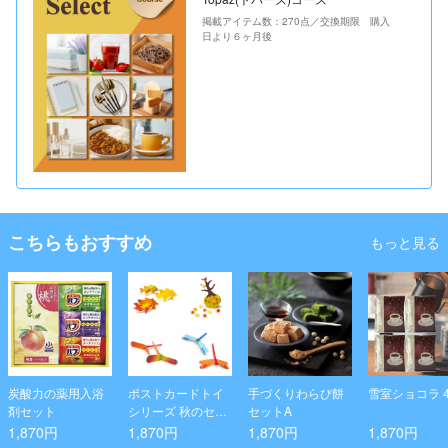
掲載アイテム数：270点／交換期限 購入
日より６ヶ月後
こちらもおすすめ
もっと見る
炭酸力の薬用入浴
ポストカードトイ
手づくりわらび餅
雪室ショコラ 4
剤セット
シリーズ 秋のセレ
セットA
クション
1,870円
1,870円
1,870円
1,870円