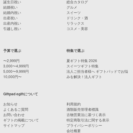
誕生日祝い
総合カタログ
結婚祝い
グルメ
結婚内祝い
スイーツ
出産祝い
ドリンク・酒
出産内祝い
リラックス
引越し祝い
コスメ・美容
予算で選ぶ
特集で選ぶ
〜2,999円
夏ギフト特集 2026
3,000〜4,999円
スイーツギフト特集
5,000〜9,999円
法人ご担当者様へ ギフトパッドでお悩
10,000円〜
みを解決！法人ギフト
Giftpad egiftについて
お知らせ
利用規約
よくあるご質問
酒類販売管理者標識
お問い合わせ
古物営業法に基づく表示
ギフトの掲載について
特定商取引法に関する表示
サイトマップ
プライバシーポリシー
会社概要