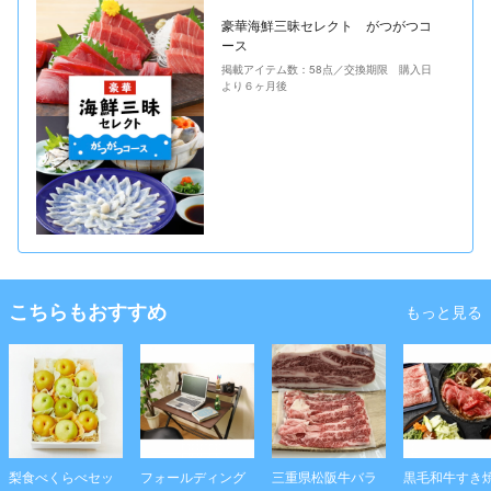
豪華海鮮三昧セレクト がつがつコ
ース
掲載アイテム数：58点／交換期限 購入日
より６ヶ月後
こちらもおすすめ
もっと見る
梨食べくらべセッ
フォールディング
三重県松阪牛バラ
黒毛和牛すき