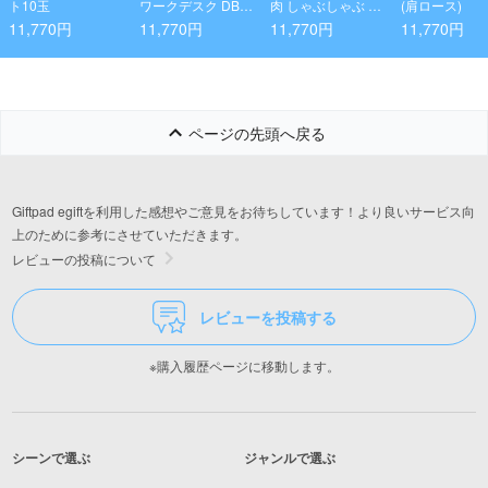
ト10玉
ワークデスク DBR/
肉 しゃぶしゃぶ 45
(肩ロース)
BK
0g
11,770円
11,770円
11,770円
11,770円
ページの先頭へ戻る
Giftpad egiftを利用した感想やご意見をお待ちしています！より良いサービス向
上のために参考にさせていただきます。
レビューの投稿について
レビューを投稿する
※購入履歴ページに移動します。
シーンで選ぶ
ジャンルで選ぶ