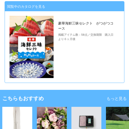
閲覧中のカタログを見る
豪華海鮮三昧セレクト がつがつコ
ース
掲載アイテム数：58点／交換期限 購入日
より６ヶ月後
こちらもおすすめ
もっと見る