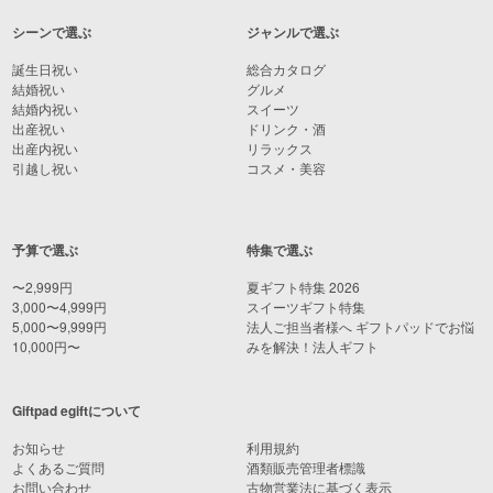
シーンで選ぶ
ジャンルで選ぶ
誕生日祝い
総合カタログ
結婚祝い
グルメ
結婚内祝い
スイーツ
出産祝い
ドリンク・酒
出産内祝い
リラックス
引越し祝い
コスメ・美容
予算で選ぶ
特集で選ぶ
〜2,999円
夏ギフト特集 2026
3,000〜4,999円
スイーツギフト特集
5,000〜9,999円
法人ご担当者様へ ギフトパッドでお悩
10,000円〜
みを解決！法人ギフト
Giftpad egiftについて
お知らせ
利用規約
よくあるご質問
酒類販売管理者標識
お問い合わせ
古物営業法に基づく表示