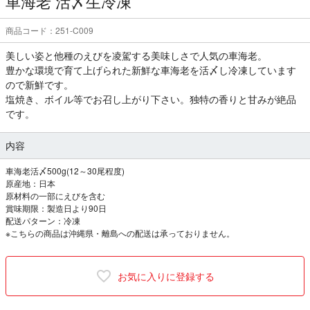
車海老 活〆生冷凍
商品コード：251-C009
美しい姿と他種のえびを凌駕する美味しさで人気の車海老。
豊かな環境で育て上げられた新鮮な車海老を活〆し冷凍しています
ので新鮮です。
塩焼き、ボイル等でお召し上がり下さい。独特の香りと甘みが絶品
です。
内容
車海老活〆500g(12～30尾程度)
原産地：日本
原材料の一部にえびを含む
賞味期限：製造日より90日
配送パターン：冷凍
※こちらの商品は沖縄県・離島への配送は承っておりません。
お気に入りに登録する