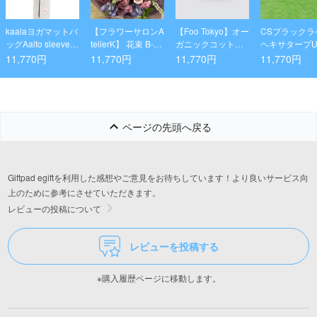
kaalaヨガマットバ
【フラワーサロンA
【Foo Tokyo】オー
CSブラックラ
ッグAalto sleeve -
telierK】 花束 B-1-
ガニックコットン
ヘキサタープU
birch
2
フェイスタオル(ピ
11,770円
11,770円
11,770円
11,770円
ンク)&Foo Tokyo
バスオイル Dreami
ng Aroma 1本 ギフ
トセット
ページの先頭へ戻る
Giftpad egiftを利用した感想やご意見をお待ちしています！より良いサービス向
上のために参考にさせていただきます。
レビューの投稿について
レビューを投稿する
※購入履歴ページに移動します。