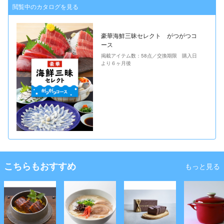
閲覧中のカタログを見る
豪華海鮮三昧セレクト がつがつコ
ース
掲載アイテム数：58点／交換期限 購入日
より６ヶ月後
こちらもおすすめ
もっと見る