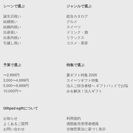
シーンで選ぶ
ジャンルで選ぶ
誕生日祝い
総合カタログ
結婚祝い
グルメ
結婚内祝い
スイーツ
出産祝い
ドリンク・酒
出産内祝い
リラックス
引越し祝い
コスメ・美容
予算で選ぶ
特集で選ぶ
〜2,999円
夏ギフト特集 2026
3,000〜4,999円
スイーツギフト特集
5,000〜9,999円
法人ご担当者様へ ギフトパッドでお悩
10,000円〜
みを解決！法人ギフト
Giftpad egiftについて
お知らせ
利用規約
よくあるご質問
酒類販売管理者標識
お問い合わせ
古物営業法に基づく表示