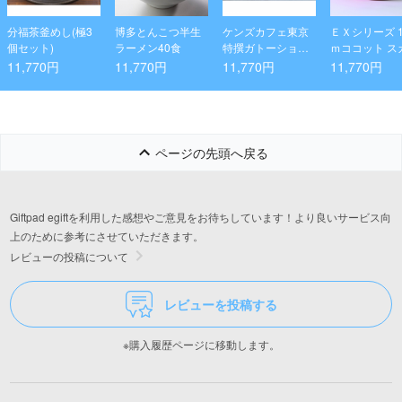
分福茶釜めし(極3
博多とんこつ半生
ケンズカフェ東京
ＥＸシリーズ 
個セット)
ラーメン40食
特撰ガトーショコ
ｍココット ス
ラ 2本
レット
11,770円
11,770円
11,770円
11,770円
ページの先頭へ戻る
Giftpad egiftを利用した感想やご意見をお待ちしています！より良いサービス向
上のために参考にさせていただきます。
レビューの投稿について
レビューを投稿する
※購入履歴ページに移動します。