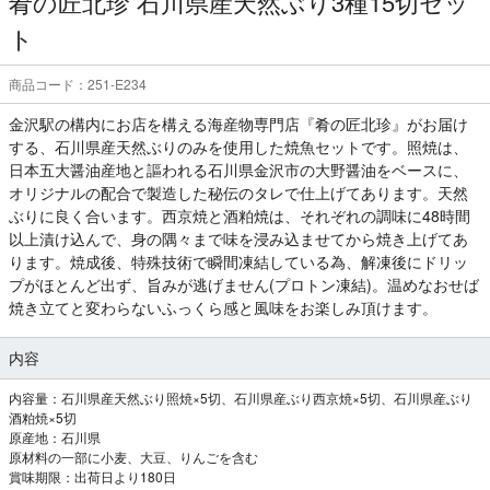
肴の匠北珍 石川県産天然ぶり3種15切セッ
ト
商品コード：251-E234
金沢駅の構内にお店を構える海産物専門店『肴の匠北珍』がお届け
する、石川県産天然ぶりのみを使用した焼魚セットです。照焼は、
日本五大醤油産地と謳われる石川県金沢市の大野醤油をベースに、
オリジナルの配合で製造した秘伝のタレで仕上げてあります。天然
ぶりに良く合います。西京焼と酒粕焼は、それぞれの調味に48時間
以上漬け込んで、身の隅々まで味を浸み込ませてから焼き上げてあ
ります。焼成後、特殊技術で瞬間凍結している為、解凍後にドリッ
プがほとんど出ず、旨みが逃げません(プロトン凍結)。温めなおせば
焼き立てと変わらないふっくら感と風味をお楽しみ頂けます。
内容
内容量：石川県産天然ぶり照焼×5切、石川県産ぶり西京焼×5切、石川県産ぶり
酒粕焼×5切
原産地：石川県
原材料の一部に小麦、大豆、りんごを含む
賞味期限：出荷日より180日