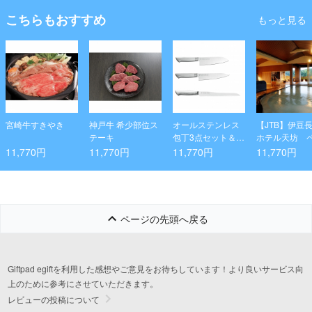
こちらもおすすめ
もっと見る
宮崎牛すきやき
神戸牛 希少部位ス
オールステンレス
【JTB】伊豆
テーキ
包丁3点セット＆ダ
ホテル天坊 
イヤモンドシャー
日帰り入浴プ
11,770円
11,770円
11,770円
11,770円
プナー
（昼食付）
ページの先頭へ戻る
Giftpad egiftを利用した感想やご意見をお待ちしています！より良いサービス向
上のために参考にさせていただきます。
レビューの投稿について