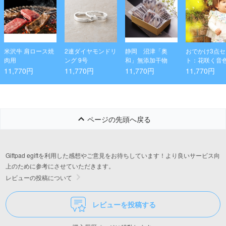
米沢牛 肩ロース焼
2連ダイヤモンドリ
静岡 沼津「奥
おでかけ3点セ
肉用
ング 9号
和」無添加干物
ト：花咲く音
（スタイ・長
11,770円
11,770円
11,770円
11,770円
ップス・ロン
ンツ）
ページの先頭へ戻る
Giftpad egiftを利用した感想やご意見をお待ちしています！より良いサービス向
上のために参考にさせていただきます。
レビューの投稿について
レビューを投稿する