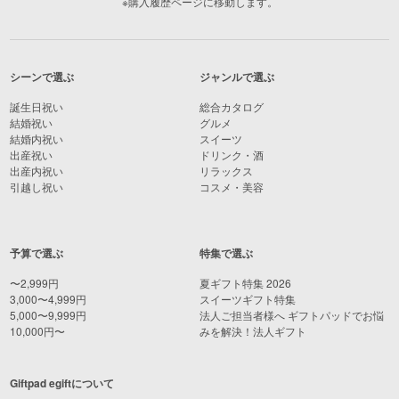
※購入履歴ページに移動します。
シーンで選ぶ
ジャンルで選ぶ
誕生日祝い
総合カタログ
結婚祝い
グルメ
結婚内祝い
スイーツ
出産祝い
ドリンク・酒
出産内祝い
リラックス
引越し祝い
コスメ・美容
予算で選ぶ
特集で選ぶ
〜2,999円
夏ギフト特集 2026
3,000〜4,999円
スイーツギフト特集
5,000〜9,999円
法人ご担当者様へ ギフトパッドでお悩
10,000円〜
みを解決！法人ギフト
Giftpad egiftについて