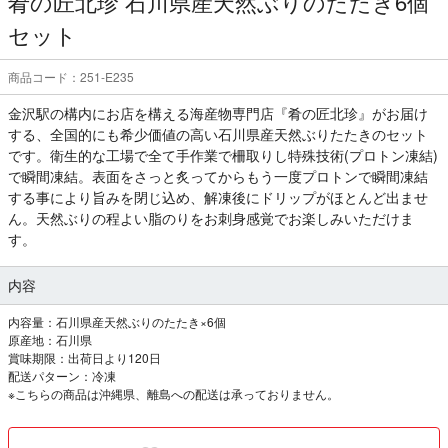
肴の匠北珍 石川県産天然ぶりのたたき6個
セット
商品コード：251-E235
金沢駅の構内にお店を構える海産物専門店『肴の匠北珍』がお届け
する、全国的にも希少価値の高い石川県産天然ぶりたたきのセット
です。衛生的な工場で全て手作業で柵取りし特殊技術(プロトン凍結)
で瞬間凍結。表面をさっと炙ってからもう一度プロトンで瞬間凍結
する事により旨みを閉じ込め、解凍後にドリップがほとんど出ませ
ん。天然ぶりの程よい脂のりをお刺身感覚でお楽しみいただけま
す。
内容
内容量：石川県産天然ぶりのたたき×6個
原産地：石川県
賞味期限：出荷日より120日
配送パターン：冷凍
※こちらの商品は沖縄県、離島への配送は承っておりません。