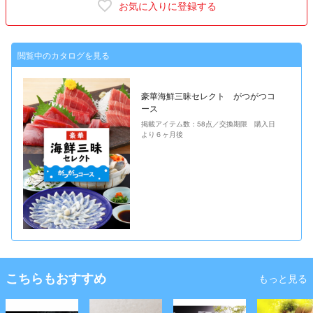
お気に入りに登録する
閲覧中のカタログを見る
豪華海鮮三昧セレクト がつがつコ
ース
掲載アイテム数：58点／交換期限 購入日
より６ヶ月後
こちらもおすすめ
もっと見る