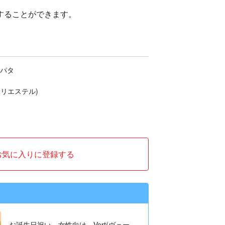
することができます。
タパタ
リエステル)
お気に入りに登録する
お誕生日祝い 女性向け Vert(ヴェー