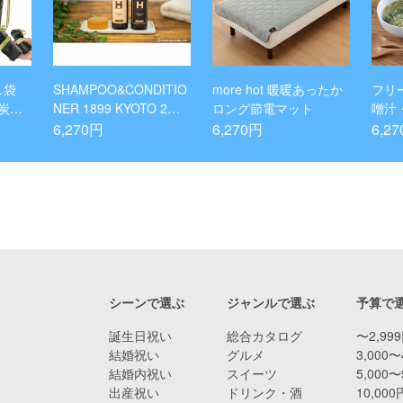
し袋
SHAMPOO&CONDITIO
more hot 暖暖あったか
フリ
炭処
NER 1899 KYOTO 2本
ロング節電マット
噌汁
 防水
セット
せ」
6,270円
6,270円
6,2
キャン
コンパ
ブラ
シーンで選ぶ
ジャンルで選ぶ
予算で
誕生日祝い
総合カタログ
〜2,99
結婚祝い
グルメ
3,000〜
結婚内祝い
スイーツ
5,000〜
出産祝い
ドリンク・酒
10,00