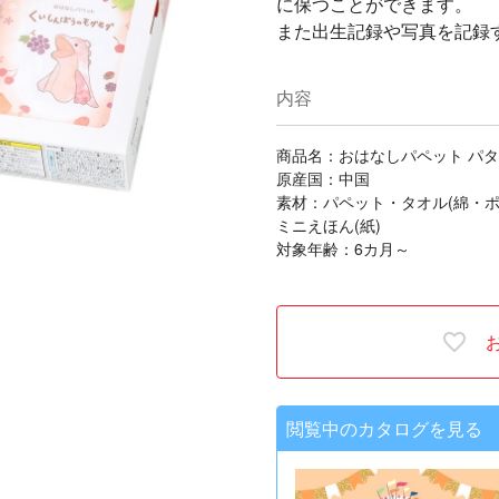
に保つことができます。
また出生記録や写真を記録
内容
商品名：おはなしパペット パ
原産国：中国
素材：パペット・タオル(綿・ポ
ミニえほん(紙)
対象年齢：6カ月～
閲覧中のカタログを見る