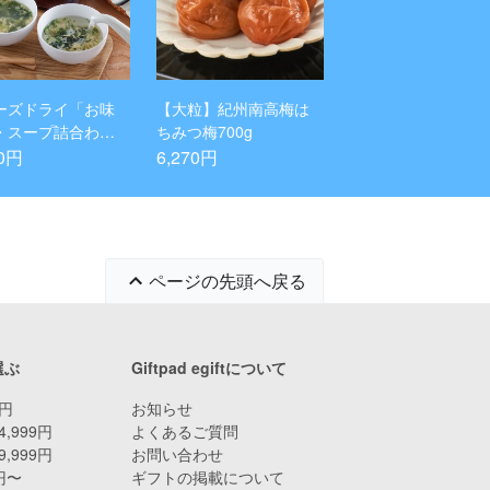
ーズドライ「お味
【大粒】紀州南高梅は
・スープ詰合わ
ちみつ梅700g
20個入
70円
6,270円
ページの先頭へ戻る
選ぶ
Giftpad egiftについて
9円
お知らせ
4,999円
よくあるご質問
9,999円
お問い合わせ
0円〜
ギフトの掲載について