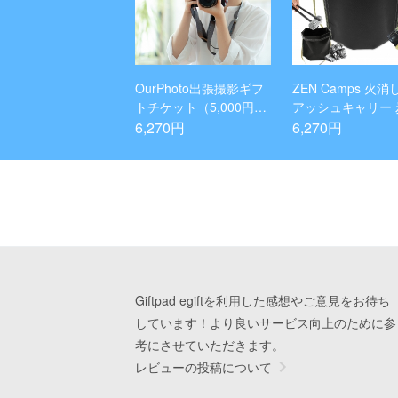
OurPhoto出張撮影ギフ
ZEN Camps 火消
トチケット（5,000円
アッシュキャリー 
分）
理袋 炭消し袋 炭袋
6,270円
6,270円
自立 Ash Carry 
プ 耐熱性 難燃性 
クト 大容量【日本
ンド】
Giftpad egiftを利用した感想やご意見をお待ち
しています！より良いサービス向上のために参
考にさせていただきます。
レビューの投稿について