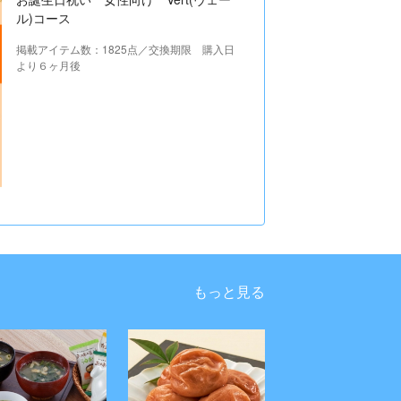
ル)コース
掲載アイテム数：1825点／交換期限 購入日
より６ヶ月後
もっと見る