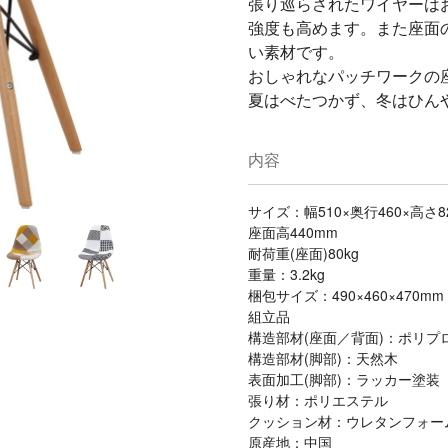
張り巡らされたワイヤーは
強度も高めます。また座面
い素材です。
おしゃれなパッチワークの
夏はべたつかず、冬はひん
内容
サイズ：幅510×奥行460×高さ8
座面高440mm
耐荷重(座面)80kg
重量：3.2kg
梱包サイズ：490×460×470mm
組立品
構造部材(座面／背面)：ポリプ
構造部材(脚部)：天然木
表面加工(脚部)：ラッカー塗装
張り材：ポリエステル
クッション材：ウレタンフォー
原産地：中国