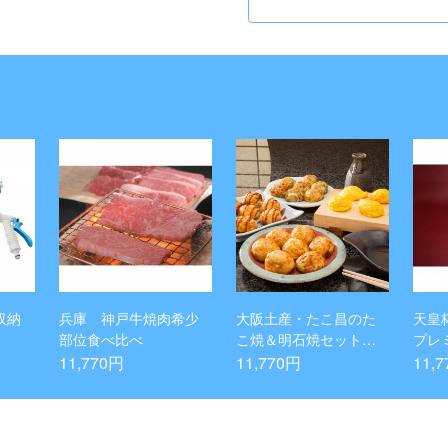
収納
兵庫 神戸牛焼肉希少
大阪土産・たこ昌のた
天皇
部位食べ比べ
こ焼＆明石焼セット
プレ
（計6箱 79個入り）
11,770円
11,770円
11,