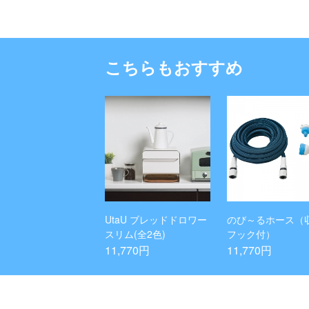
こちらもおすすめ
UtaU ブレッドドロワー
のび～るホース（
スリム(全2色)
フック付）
11,770円
11,770円