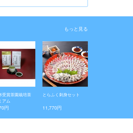
もっと見る
杯受賞茶園栽培茶
とらふく刺身セット
ミアム
770円
11,770円