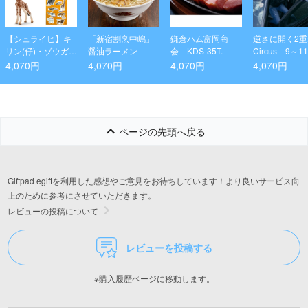
【シュライヒ】キ
「新宿割烹中嶋」
鎌倉ハム富岡商
逆さに開く2
リン(仔)・ゾウガ
醤油ラーメン
会 KDS-35T.
Circus 9～1
メ・コウテイペン
ー/全11カラー
4,070円
4,070円
4,070円
4,070円
ギン・動物ステッ
カーセット
ページの先頭へ戻る
Giftpad egiftを利用した感想やご意見をお待ちしています！より良いサービス向
上のために参考にさせていただきます。
レビューの投稿について
レビューを投稿する
※購入履歴ページに移動します。