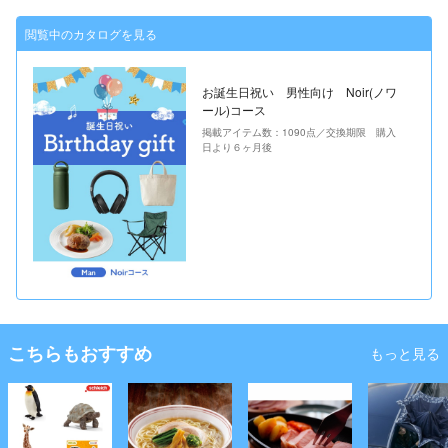
閲覧中のカタログを見る
お誕生日祝い 男性向け Noir(ノワ
ール)コース
掲載アイテム数：1090点／交換期限 購入
日より６ヶ月後
こちらもおすすめ
もっと見る