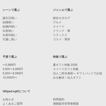
シーンで選ぶ
ジャンルで選ぶ
誕生日祝い
総合カタログ
結婚祝い
グルメ
結婚内祝い
スイーツ
出産祝い
ドリンク・酒
出産内祝い
リラックス
引越し祝い
コスメ・美容
予算で選ぶ
特集で選ぶ
〜2,999円
夏ギフト特集 2026
3,000〜4,999円
スイーツギフト特集
5,000〜9,999円
法人ご担当者様へ ギフトパッドでお悩
10,000円〜
みを解決！法人ギフト
Giftpad egiftについて
お知らせ
利用規約
よくあるご質問
酒類販売管理者標識