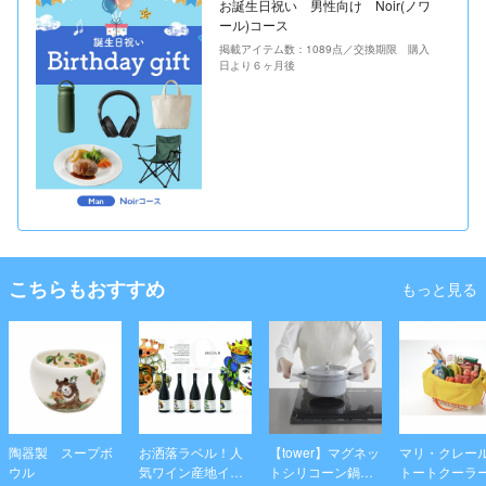
お誕生日祝い 男性向け Noir(ノワ
ール)コース
掲載アイテム数：1089点／交換期限 購入
日より６ヶ月後
こちらもおすすめ
もっと見る
陶器製 スープボ
お洒落ラベル！人
【tower】マグネッ
マリ・クレール
ウル
気ワイン産地イタ
トシリコーン鍋つ
トートクーラ