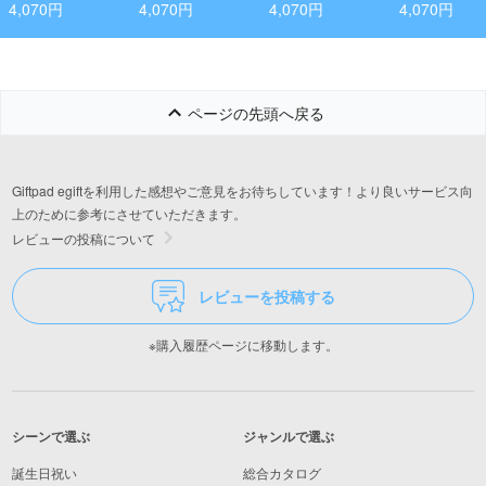
リアのシチリア州
かみ 2個組
ック(スクエア)
4,070円
4,070円
4,070円
4,070円
で造る濃厚な味わ
いの赤ワイン！セ
クラ シチリアDOC
ネロ・ダーヴォラ
ページの先頭へ戻る
Giftpad egiftを利用した感想やご意見をお待ちしています！より良いサービス向
上のために参考にさせていただきます。
レビューの投稿について
レビューを投稿する
※購入履歴ページに移動します。
シーンで選ぶ
ジャンルで選ぶ
誕生日祝い
総合カタログ