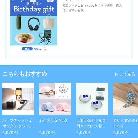
掲載アイテム数：1090点／交換期限 購入
日より６ヶ月後
こちらもおすすめ
もっと見る
ハーフティッシュ
わたのはな No.3
【燕三条】ザル専
青い孔雀の幸
ボックス タワー ブ
門メーカーの頑丈
ローチ
ラック
なザル2点セット1
4,070円
4,070円
4,070円
4,070円
3cm・15cm(厚手