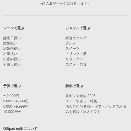
※購入履歴ページに移動します。
シーンで選ぶ
ジャンルで選ぶ
誕生日祝い
総合カタログ
結婚祝い
グルメ
結婚内祝い
スイーツ
出産祝い
ドリンク・酒
出産内祝い
リラックス
引越し祝い
コスメ・美容
予算で選ぶ
特集で選ぶ
〜2,999円
夏ギフト特集 2026
3,000〜4,999円
スイーツギフト特集
5,000〜9,999円
法人ご担当者様へ ギフトパッドでお悩
10,000円〜
みを解決！法人ギフト
Giftpad egiftについて