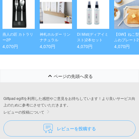
燕人の匠 カトラリ
神札ホルダー リン
Di Mist(ディアイミ
【GW】ねこ
ー2P
ナチュラル
スト)2本セット
ふわプレート
ット
4,070円
4,070円
4,070円
4,070円
ページの先頭へ戻る
Giftpad egiftを利用した感想やご意見をお待ちしています！より良いサービス向
上のために参考にさせていただきます。
レビューの投稿について
レビューを投稿する