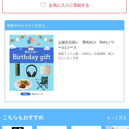
お気に入りに登録する
閲覧中のカタログを見る
お誕生日祝い 男性向け Noir(ノワ
ール)コース
掲載アイテム数：1089点／交換期限 購入
日より６ヶ月後
こちらもおすすめ
もっと見る