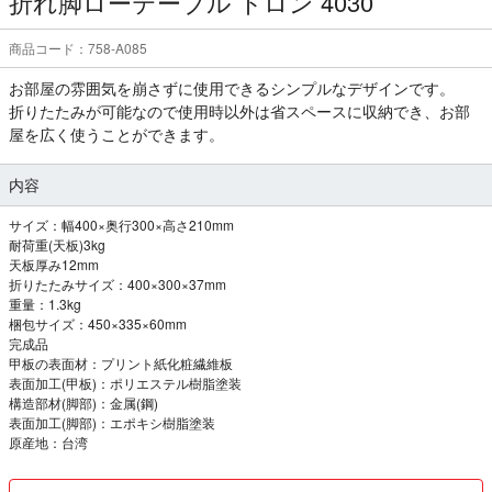
折れ脚ローテーブル トロン 4030
商品コード：758-A085
お部屋の雰囲気を崩さずに使用できるシンプルなデザインです。
折りたたみが可能なので使用時以外は省スペースに収納でき、お部
屋を広く使うことができます。
内容
サイズ：幅400×奥行300×高さ210mm
耐荷重(天板)3kg
天板厚み12mm
折りたたみサイズ：400×300×37mm
重量：1.3kg
梱包サイズ：450×335×60mm
完成品
甲板の表面材：プリント紙化粧繊維板
表面加工(甲板)：ポリエステル樹脂塗装
構造部材(脚部)：金属(鋼)
表面加工(脚部)：エポキシ樹脂塗装
原産地：台湾