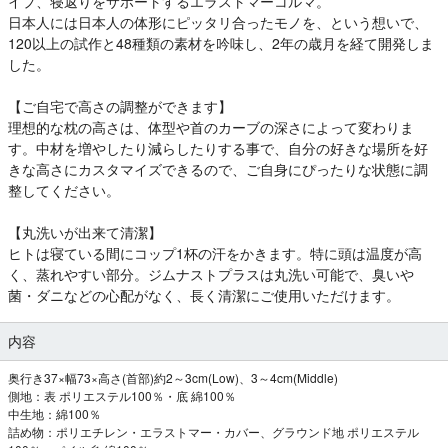
イプ、寝返りをサポートするエラストマーコルマ。
日本人には日本人の体形にピッタリ合ったモノを、という想いで、
120以上の試作と48種類の素材を吟味し、2年の歳月を経て開発しま
した。
【ご自宅で高さの調整ができます】
理想的な枕の高さは、体型や首のカーブの深さによって変わりま
す。中材を増やしたり減らしたりする事で、自分の好きな場所を好
きな高さにカスタマイズできるので、ご自身にぴったりな状態に調
整してください。
【丸洗いが出来て清潔】
ヒトは寝ている間にコップ1杯の汗をかきます。特に頭は温度が高
く、蒸れやすい部分。ジムナストプラスは丸洗い可能で、臭いや
菌・ダニなどの心配がなく、長く清潔にご使用いただけます。
内容
奥行き37×幅73×高さ(首部)約2～3cm(Low)、3～4cm(Middle)
側地：表 ポリエステル100％・底 綿100％
中生地：綿100％
詰め物：ポリエチレン・エラストマー・カバー、グラウンド地 ポリエステル