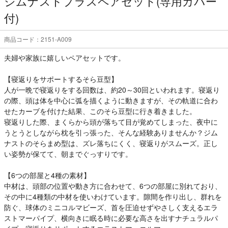
ジムナストプラスペアセット(専用カバー
付)
商品コード：2151-A009
夫婦や家族に嬉しいペアセットです。
【寝返りをサポートするそら豆型】
人が一晩で寝返りをする回数は、約20～30回といわれます。寝返り
の際、頭は体を中心に弧を描くように動きますが、その軌道に合わ
せたカーブを付けた結果、このそら豆型に行き着きました。
寝返りした際、まくらから頭が落ちて目が覚めてしまった、夜中に
うとうとしながら枕を引っ張った、そんな経験ありませんか？ジム
ナストのそらまめ型は、ズレ落ちにくく、寝返りがスムーズ。正し
い姿勢が保てて、朝までぐっすりです。
【6つの部屋と4種の素材】
中材は、頭部の位置や動き方に合わせて、6つの部屋に別れており、
その中に4種類の中材を使いわけています。隙間を作り出し、群れを
防ぐ、球体のミニコルマビーズ、首を圧迫せずやさしく支えるエラ
ストマーパイプ、横向きに眠る時に必要な高さを出すナチュラルパ