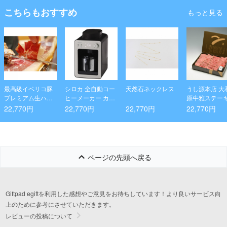
こちらもおすすめ
もっと見る
最高級イベリコ豚
シロカ 全自動コー
天然石ネックレス
うし源本店 大
プレミアム生ハム
ヒーメーカー カフ
原牛雅ステーキ
セット
ェばこ SC-A372S
0g
22,770円
22,770円
22,770円
22,770円
N
ページの先頭へ戻る
Giftpad egiftを利用した感想やご意見をお待ちしています！より良いサービス向
上のために参考にさせていただきます。
レビューの投稿について