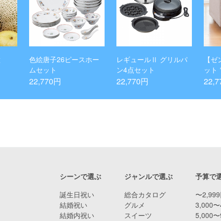
種
色絵唐子26ピースホー
レギュールⅡ グリルパ
【ゼ
ムセット
ン4点セット
ット
ウン
22,770円
22,770円
22,
シーンで選ぶ
ジャンルで選ぶ
予算で
誕生日祝い
総合カタログ
〜2,99
結婚祝い
グルメ
3,000〜
結婚内祝い
スイーツ
5,000〜