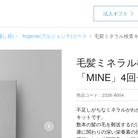
法人ギフト
越し祝い Argente(アルジョンテ)コース
毛髪ミネラル検査キ
毛髪ミネラル
「MINE」4
商品コード：2326-A004
不足しがちなミネラルがわ
キットです。
数本の髪の毛を郵送するだ
康に関わりの深い栄養素の