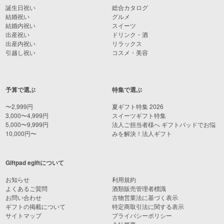
誕生日祝い
総合カタログ
結婚祝い
グルメ
結婚内祝い
スイーツ
出産祝い
ドリンク・酒
出産内祝い
リラックス
引越し祝い
コスメ・美容
予算で選ぶ
特集で選ぶ
〜2,999円
夏ギフト特集 2026
3,000〜4,999円
スイーツギフト特集
5,000〜9,999円
法人ご担当者様へ ギフトパッドでお悩
10,000円〜
みを解決！法人ギフト
Giftpad egiftについて
お知らせ
利用規約
よくあるご質問
酒類販売管理者標識
お問い合わせ
古物営業法に基づく表示
ギフトの掲載について
特定商取引法に関する表示
サイトマップ
プライバシーポリシー