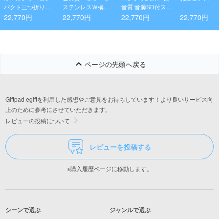
パクト三つ折り財
ステンレスＷ構造
音質 音源SD付スピ
布 ブラウン
アイスペール（内
ーカーセット
22,770円
22,770円
22,770円
22,770円
面金メッキ）
ページの先頭へ戻る
Giftpad egiftを利用した感想やご意見をお待ちしています！より良いサービス向
上のために参考にさせていただきます。
レビューの投稿について
レビューを投稿する
※購入履歴ページに移動します。
シーンで選ぶ
ジャンルで選ぶ