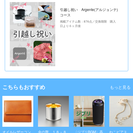
引越し祝い Argente(アルジョンテ)
コース
掲載アイテム数：876点／交換期限 購入
日より６ヶ月後
こちらもおすすめ
もっと見る
オイルレザーコン
金の贅 １８－８
〈ジブリBGM〉高
ねこピアス