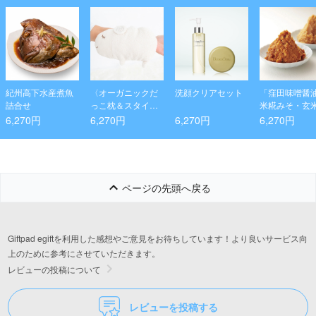
紀州高下水産煮魚
〈オーガニックだ
洗顔クリアセット
「窪田味噌醤
詰合せ
っこ枕＆スタイセ
米糀みそ・玄
ット〉ひつじ
みそ
6,270円
6,270円
6,270円
6,270円
ページの先頭へ戻る
Giftpad egiftを利用した感想やご意見をお待ちしています！より良いサービス向
上のために参考にさせていただきます。
レビューの投稿について
レビューを投稿する