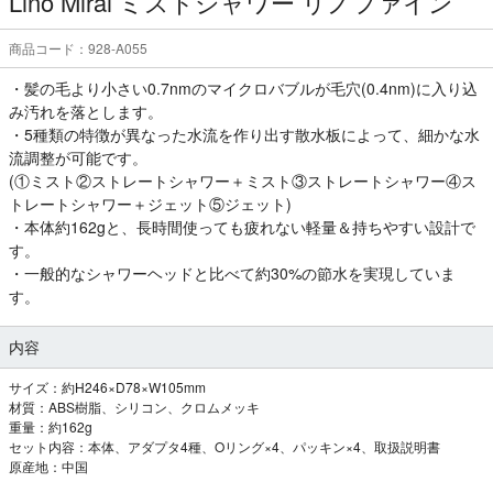
Lino Mirai ミストシャワー リノファイン
商品コード：928-A055
・髪の毛より小さい0.7nmのマイクロバブルが毛穴(0.4nm)に入り込
み汚れを落とします。
・5種類の特徴が異なった水流を作り出す散水板によって、細かな水
流調整が可能です。
(①ミスト②ストレートシャワー＋ミスト③ストレートシャワー④ス
トレートシャワー＋ジェット⑤ジェット)
・本体約162gと、長時間使っても疲れない軽量＆持ちやすい設計で
す。
・一般的なシャワーヘッドと比べて約30%の節水を実現していま
す。
内容
サイズ：約H246×D78×W105mm
材質：ABS樹脂、シリコン、クロムメッキ
重量：約162g
セット内容：本体、アダプタ4種、Oリング×4、パッキン×4、取扱説明書
原産地：中国