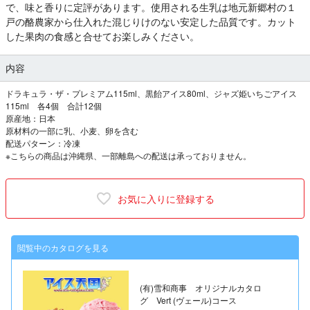
で、味と香りに定評があります。使用される生乳は地元新郷村の１
戸の酪農家から仕入れた混じりけのない安定した品質です。カット
した果肉の食感と合せてお楽しみください。
内容
ドラキュラ・ザ・プレミアム115ml、黒飴アイス80ml、ジャズ姫いちごアイス
115ml 各4個 合計12個
原産地：日本
原材料の一部に乳、小麦、卵を含む
配送パターン：冷凍
※こちらの商品は沖縄県、一部離島への配送は承っておりません。
お気に入りに登録する
閲覧中のカタログを見る
(有)雪和商事 オリジナルカタロ
グ Vert (ヴェール)コース