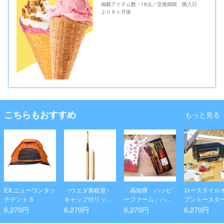
掲載アイテム数：18点／交換期限 購入日
より６ヶ月後
こちらもおすすめ
もっと見る
EX.ニューワンタッ
〈ウエダ美粧堂〉
「高知県 ハッピ
ロースタイル
チテント S
キャップ付リップ
ーファーム」ハッ
ブントースタ
ブラシ （丸平）
ピートマトセットA
6,270円
6,270円
6,270円
6,270円