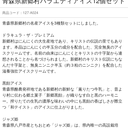
青森県新郷村バラエティアイス12個セット
商品コード：127-A024
青森県新郷村の名産アイスを3種類セットにしました。
ドラキュラ・ザ・プレミアム
新郷村はにんにくの大生産地であり、キリストの伝説の里でもあり
ます。本品はにんにくの半玉分の成分を配合した、完全無臭のアイ
スクリームです。名前の由来はにんにくとキリストの十字架から連
想されることから名づけられました。新郷村のキリスト伝説にちな
んだ十字架と、無臭ニンニク半玉（約３粒のニンニク）を配合した
滋養強壮アイスクリームです。
黒飴アイス
青森県酪農発祥地である新郷村の新鮮な「薫りたつ牛乳」と、昔よ
り村に伝わる郷土菓子「新郷黒飴」が織りなす白と黒のハーモニ
ー。搾りたての生乳の濃厚な味わいの中にも黒飴の香ばしさが際立
つ「和テイスト」のアイスに仕上がりました。
ジャズ姫
青森県八戸市産とちおとめ「ジャズ姫」は、県内唯一の高設栽培