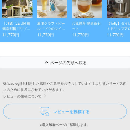
【JTB】LE UN 鮒
象印クラフトビー
兵庫県産 健康茶セ
【Toffy】ダイ
鶴京都鴨川リゾー
ル「ゾウのマイ」
ット
トドリップア
ト ペアランチプ
RICE UPCYCLED
コーヒーメー
11,770円
11,770円
11,770円
11,770円
ラン
BEER 350ml 24本
セット
ページの先頭へ戻る
Giftpad egiftを利用した感想やご意見をお待ちしています！より良いサービス向
上のために参考にさせていただきます。
レビューの投稿について
レビューを投稿する
※購入履歴ページに移動します。