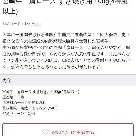
宮崎牛 肩ロース すき焼き用 400g(4等級
以上)
商品コード：187-A059
５年に一度開催される全国和牛能力共進会の第１１回大会で、史上
初となる３大会連続の内閣総理大臣賞を受賞した宮崎牛。
牛の肩から背中にかけてのお肉「肩ロース」。霜が入りやすく、脂
肪の風味も良い部分で、やわらかさが人気の部位です。まんべんな
くサシ脂が入っているお肉は、口に入れたときの舌触りもやわらか
く、煮込んでもとろとろっとした食感が保たれます。
内容
宮崎牛 肩ロース すき焼き用 400g(4等級以上)
原産地：日本
原材料の一部に牛肉を含む
賞味期限：製造日より冷凍で60日
配送パターン：冷凍
お気に入りに登録する