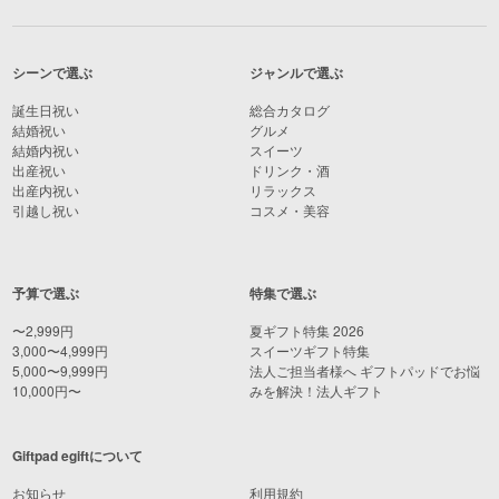
シーンで選ぶ
ジャンルで選ぶ
誕生日祝い
総合カタログ
結婚祝い
グルメ
結婚内祝い
スイーツ
出産祝い
ドリンク・酒
出産内祝い
リラックス
引越し祝い
コスメ・美容
予算で選ぶ
特集で選ぶ
〜2,999円
夏ギフト特集 2026
3,000〜4,999円
スイーツギフト特集
5,000〜9,999円
法人ご担当者様へ ギフトパッドでお悩
10,000円〜
みを解決！法人ギフト
Giftpad egiftについて
お知らせ
利用規約