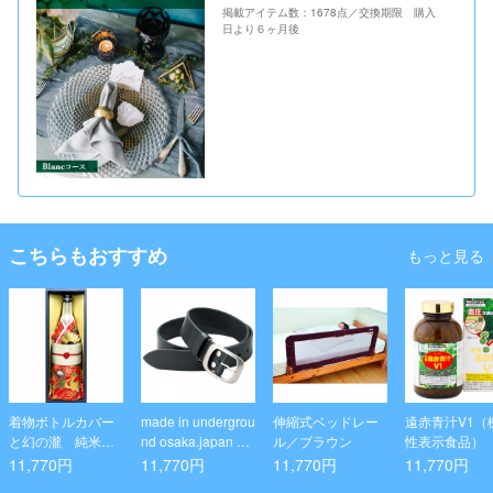
掲載アイテム数：1678点／交換期限 購入
日より６ヶ月後
こちらもおすすめ
もっと見る
着物ボトルカバー
made in undergrou
伸縮式ベッドレー
遠赤青汁V1（
と幻の瀧 純米吟
nd osaka.japan 栃
ル／ブラウン
性表示食品）
醸セット(菊姫 モ
木レザー オイルヌ
11,770円
11,770円
11,770円
11,770円
デル)
メ革 ベルト ブラッ