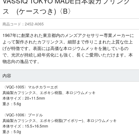
VASSIQ TOKYO MADE日本製カフリンク
ス (ケースつき)〈B〉
商品コード：2452-A065
1967年に創業された東京都内のメンズアクセサリー専業メーカーに
よって製作されたカフリンクス。細部まで作りこまれた上質な仕上
げが特徴です。表面には高価な本ロジウムメッキを施しているの
で、光沢が持続し経年劣化にも強く、長くご愛用いただけます。本
物志向の逸品です。
内容
〈VQC-1005〉マルチカラーエポ
真鍮製カフリンクス、エポキシ樹脂、本ロジウムメッキ
本体サイズ：20×11.5mm
重さ：5.6g
〈VQC-1006〉プードル
真鍮製カフリンクス、エポキシ樹脂(アイボリー)、本ロジウムメッキ
本体サイズ：15.5×16.5mm
重さ：5.0g