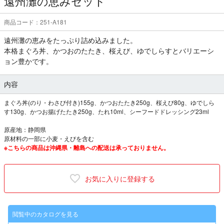
遠州灘の恵みセット
商品コード：251-A181
遠州灘の恵みをたっぷり詰め込みました。
本格まぐろ丼、かつおのたたき、桜えび、ゆでしらすとバリエーシ
ョン豊かです。
内容
まぐろ丼(のり・わさび付き)155g、かつおたたき250g、桜えび80g、ゆでしら
す130g、かつお揚げたたき250g、たれ10ml、シーフードドレッシング23ml
原産地：静岡県
原材料の一部に小麦・えびを含む
※こちらの商品は沖縄県・離島への配送は承っておりません。
お気に入りに登録する
閲覧中のカタログを見る