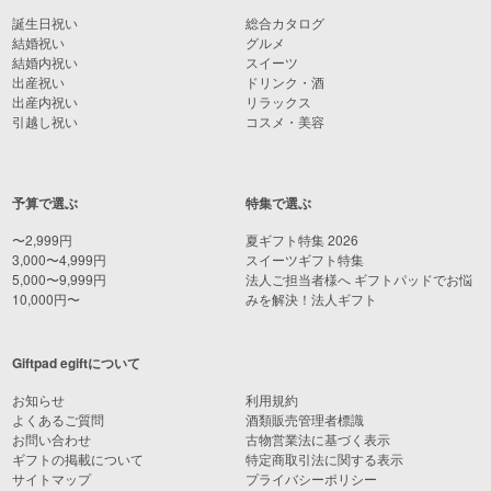
誕生日祝い
総合カタログ
結婚祝い
グルメ
結婚内祝い
スイーツ
出産祝い
ドリンク・酒
出産内祝い
リラックス
引越し祝い
コスメ・美容
予算で選ぶ
特集で選ぶ
〜2,999円
夏ギフト特集 2026
3,000〜4,999円
スイーツギフト特集
5,000〜9,999円
法人ご担当者様へ ギフトパッドでお悩
10,000円〜
みを解決！法人ギフト
Giftpad egiftについて
お知らせ
利用規約
よくあるご質問
酒類販売管理者標識
お問い合わせ
古物営業法に基づく表示
ギフトの掲載について
特定商取引法に関する表示
サイトマップ
プライバシーポリシー