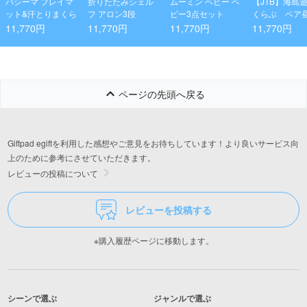
パシーマ プレイマ
折りたたみシェル
ムーミン ベビー ベ
【JTB】海島
ット&汗とりまくら
フ アロン3段
ビー3点セット
くらぶ ペア
がりの石神さ
11,770円
11,770円
11,770円
11,770円
アー（ところ
のおやつ付）
ページの先頭へ戻る
Giftpad egiftを利用した感想やご意見をお待ちしています！より良いサービス向
上のために参考にさせていただきます。
レビューの投稿について
レビューを投稿する
※購入履歴ページに移動します。
シーンで選ぶ
ジャンルで選ぶ