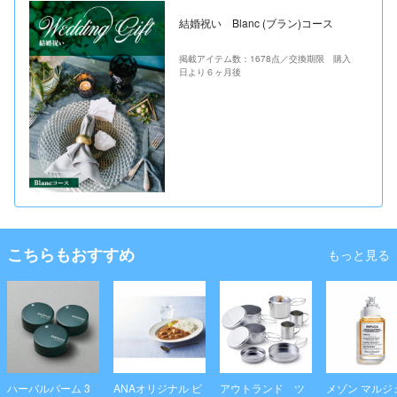
結婚祝い Blanc (ブラン)コース
掲載アイテム数：1678点／交換期限 購入
日より６ヶ月後
こちらもおすすめ
もっと見る
ハーバルバーム 3
ANAオリジナル ビ
アウトランド ツ
メゾン マルジ