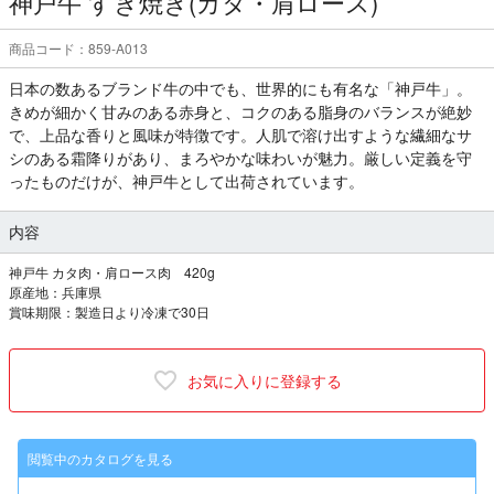
神戸牛 すき焼き(カタ・肩ロース)
商品コード：859-A013
日本の数あるブランド牛の中でも、世界的にも有名な「神戸牛」。
きめが細かく甘みのある赤身と、コクのある脂身のバランスが絶妙
で、上品な香りと風味が特徴です。人肌で溶け出すような繊細なサ
シのある霜降りがあり、まろやかな味わいが魅力。厳しい定義を守
ったものだけが、神戸牛として出荷されています。
内容
神戸牛 カタ肉・肩ロース肉 420g
原産地：兵庫県
賞味期限：製造日より冷凍で30日
お気に入りに登録する
閲覧中のカタログを見る