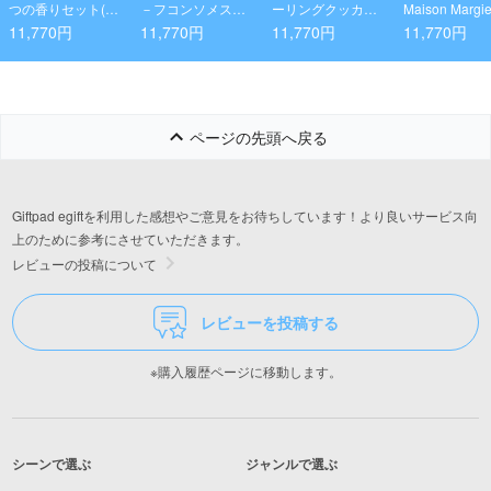
つの香りセット(各
－フコンソメス－
ーリングクッカー
Maison Margie
20g)
プを使ったとびっ
セット＆キャンピ
レプリカ ジャ
11,770円
11,770円
11,770円
11,770円
きりビ－フカレ－
ングケトル
ラブ 30ml EDT
17個
| バニラ、ラ
ード、タバコ
ードトワレ - 
ち - リッチな
ページの先頭へ戻る
ーキーな香り 
冬、デートの
最適
Giftpad egiftを利用した感想やご意見をお待ちしています！より良いサービス向
上のために参考にさせていただきます。
レビューの投稿について
レビューを投稿する
※購入履歴ページに移動します。
シーンで選ぶ
ジャンルで選ぶ