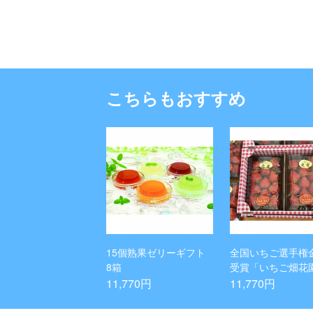
こちらもおすすめ
15個熟果ゼリーギフト
全国いちご選手権
8箱
受賞「いちご畑花
のあまりん 厳選2
11,770円
11,770円
ズ