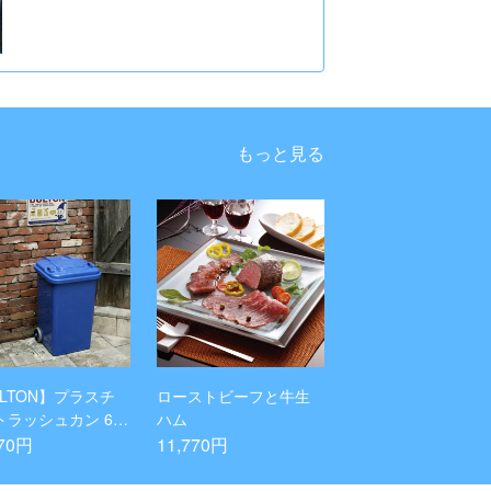
もっと見る
ULTON】プラスチ
ローストビーフと牛生
トラッシュカン 65
ハム
5色)
770円
11,770円