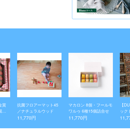
金賞
抗菌フロアーマット45
マカロン 8個・フールモ
【D
園」
／ナチュラルウッド
ワルゥ 6種15個詰合せ
ック
Lサイ
L(全
11,770円
11,770円
11,