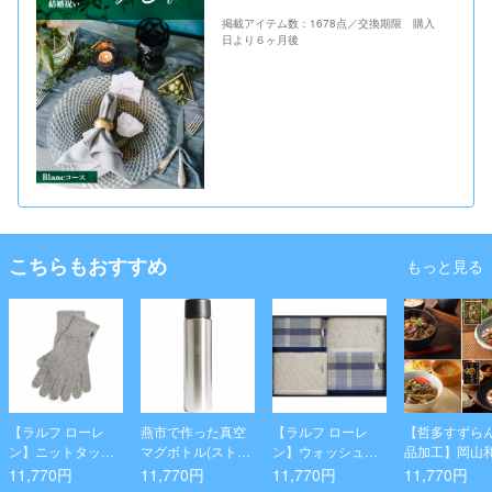
掲載アイテム数：1678点／交換期限 購入
日より６ヶ月後
こちらもおすすめ
もっと見る
【ラルフ ローレ
燕市で作った真空
【ラルフ ローレ
【哲多すずら
ン】ニットタッチ
マグボトル(ストレ
ン】ウォッシュ＆
品加工】岡山
グローブ
ート)500
ハンドタオルセッ
丼バラエティー
11,770円
11,770円
11,770円
11,770円
ト(ブルー)
食セット)