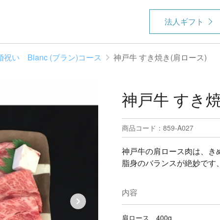
法人ギフト
婚祝い Blanc (ブラン)コース
神戸牛 すき焼き(肩ロース)
神戸牛 すき焼
商品コード：859-A027
神戸牛の肩ロース肉は、き
脂身のバランスが絶妙です
内容
肩ロース 400g