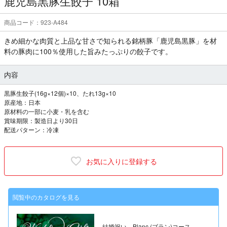
鹿児島黒豚生餃子 10箱
商品コード：923-A484
きめ細かな肉質と上品な甘さで知られる銘柄豚「鹿児島黒豚」を材
料の豚肉に100％使用した旨みたっぷりの餃子です。
内容
黒豚生餃子(16g×12個)×10、たれ13g×10
原産地：日本
原材料の一部に小麦・乳を含む
賞味期限：製造日より30日
配送パターン：冷凍
お気に入りに登録する
閲覧中のカタログを見る
結婚祝い Blanc (ブラン)コース