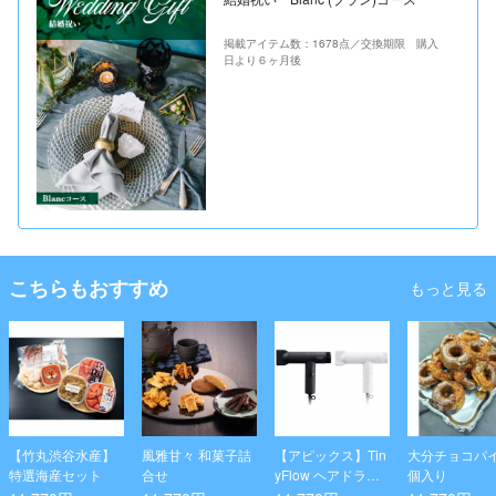
掲載アイテム数：1678点／交換期限 購入
日より６ヶ月後
こちらもおすすめ
もっと見る
【竹丸渋谷水産】
風雅甘々 和菓子詰
【アピックス】Tin
大分チョコパイ
特選海産セット
合せ
yFlow ヘアドライ
個入り
ヤー