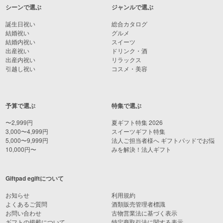
シーンで選ぶ
ジャンルで選ぶ
誕生日祝い
総合カタログ
結婚祝い
グルメ
結婚内祝い
スイーツ
出産祝い
ドリンク・酒
出産内祝い
リラックス
引越し祝い
コスメ・美容
予算で選ぶ
特集で選ぶ
〜2,999円
夏ギフト特集 2026
3,000〜4,999円
スイーツギフト特集
5,000〜9,999円
法人ご担当者様へ ギフトパッドでお悩
10,000円〜
みを解決！法人ギフト
Giftpad egiftについて
お知らせ
利用規約
よくあるご質問
酒類販売管理者標識
お問い合わせ
古物営業法に基づく表示
ギフトの掲載について
特定商取引法に関する表示