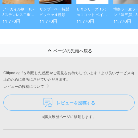
アーガイル柄 18-
サンプーペー特製
ＥＸシリーズ 16ｃ
博多ラー麦ラ
8ステンレス二重構
ピッツァ４種類
ｍココット ペイン
ン「味三撰」3
造 タンブラーＳ
ズグレー
11,770円
11,770円
11,770円
11,770円
ページの先頭へ戻る
Giftpad egiftを利用した感想やご意見をお待ちしています！より良いサービス向
上のために参考にさせていただきます。
レビューの投稿について
レビューを投稿する
※購入履歴ページに移動します。