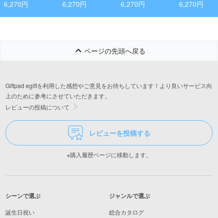
ィ(プレーン)・野菜
リー 2点セット
6,270円
6,270円
6,270円
6,270円
のピクルス(水なす
ピクルス和風MIX)
ページの先頭へ戻る
Giftpad egiftを利用した感想やご意見をお待ちしています！より良いサービス向
上のために参考にさせていただきます。
レビューの投稿について
レビューを投稿する
※購入履歴ページに移動します。
シーンで選ぶ
ジャンルで選ぶ
誕生日祝い
総合カタログ