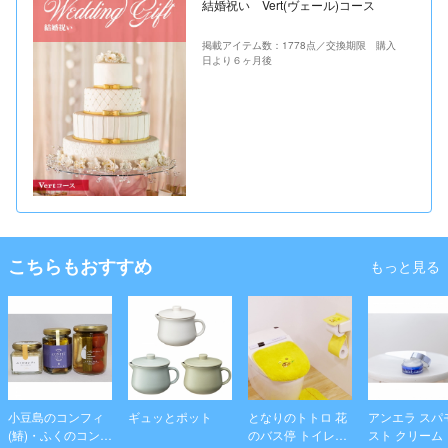
結婚祝い Vert(ヴェール)コース
掲載アイテム数：1778点／交換期限 購入
日より６ヶ月後
こちらもおすすめ
もっと見る
小豆島のコンフィ
ギュッとポット
となりのトトロ 花
アンエラ スパ
(鰆)・ふくのコンフ
のバス停 トイレタ
スト クリーム