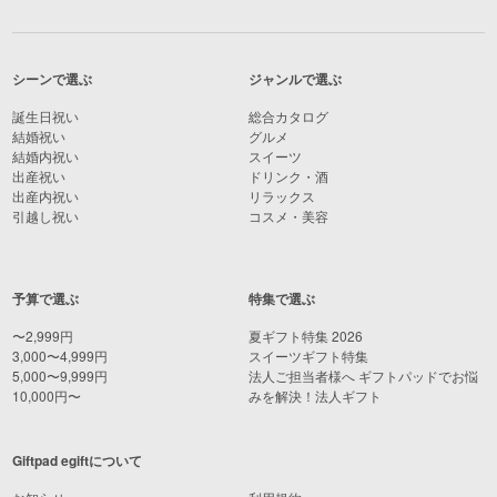
シーンで選ぶ
ジャンルで選ぶ
誕生日祝い
総合カタログ
結婚祝い
グルメ
結婚内祝い
スイーツ
出産祝い
ドリンク・酒
出産内祝い
リラックス
引越し祝い
コスメ・美容
予算で選ぶ
特集で選ぶ
〜2,999円
夏ギフト特集 2026
3,000〜4,999円
スイーツギフト特集
5,000〜9,999円
法人ご担当者様へ ギフトパッドでお悩
10,000円〜
みを解決！法人ギフト
Giftpad egiftについて