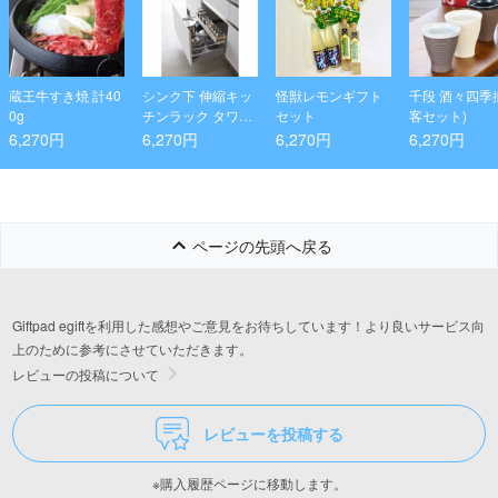
蔵王牛すき焼 計40
シンク下 伸縮キッ
怪獣レモンギフト
千段 酒々四季揃
0g
チンラック タワー
セット
客セット)
スリム ホワイト
6,270円
6,270円
6,270円
6,270円
ページの先頭へ戻る
Giftpad egiftを利用した感想やご意見をお待ちしています！より良いサービス向
上のために参考にさせていただきます。
レビューの投稿について
レビューを投稿する
※購入履歴ページに移動します。