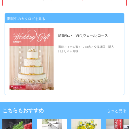
閲覧中のカタログを見る
結婚祝い Vert(ヴェール)コース
掲載アイテム数：1778点／交換期限 購入
日より６ヶ月後
こちらもおすすめ
もっと見る