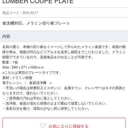
LUMBER COUPE PLATE
商品コード：803-A017
食洗機対応。メラミン切り株プレート
内容
名前の通り、本物の切り株をイメージして作られたメラミン食器です。表面の模
様や厚み、側面の凹凸などリアルさを追求し細部までこだわりました。メラミン
樹脂でできているので、直接食品をのせることが可能です。
数量：1枚
Size : 290ｘ271ｘH30ｍｍ
※こちらは薄型のプレートタイプです。
素材 : メラミン樹脂
電子レンジ× / 食器洗浄機 ○
・手洗いの場合は研磨剤入りスポンジ、金属タワシ、クレンザーはキズの原因と
なりますので、使わないでください。
・ご使用後の汚れは早めに落としてください。
・洗浄後、食器が濡れた状態のままで重ねて放置しないでください。
・直射日光を避け、湿気の少ない所に保管してください。
お気に入りに登録する