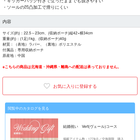
・キッカーバック付きで立ったままでも脱ぎやすい
・ソールの凹凸加工で滑りにくい
内容
サイズ(約)：22.5～23cm、(収納ポーチ)縦42×横34cm
重量(約)：(1足)1kg、(収納ポーチ)40g
材質：（表地）ラバー、（裏地）ポリエステル
付属品：専用収納ポーチ
原産地：中国
※こちらの商品は北海道・沖縄県・離島への配送は承っておりません。
お気に入りに登録する
閲覧中のカタログを見る
結婚祝い Vert(ヴェール)コース
掲載アイテム数：1778点／交換期限 購入