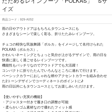
たためるレインブーツ「POLKAS」 Sサ
イズ
商品コード：929-A052
雨の日やアウトドアはもちろんタウンユースにも
さまざまなシーンで楽しく彩る、折りたたみレインブーツ。
チェコの軽快な民族舞踊「ポルカ」をイメージして名付けられた
POLKAS（ポルカス）。
かわいいネーミングとちょっと気分が上がるデザインで、雨の日を
快適に楽しく過ごせるレインブーツです。
機能性もバッチリなのでアウトドアでも大活躍！
コンパクトに折りたたんでいろんなところに連れて行けます。
ベーシックカラーにおしゃれな柄やアクセントカラーを組み合わせ
た2トーンデザインでコーディネートのポイントに♪
雨の日以外にもタウンユースとしてお楽しみいただけます。
【使いやすい充実の機能】
・アジャスター付きで履き口の調整が可能
・柔らかいゴム素材なので優れたフィット感