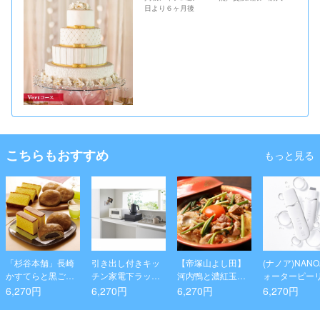
日より６ヶ月後
こちらもおすすめ
もっと見る
「杉谷本舗」長崎
引き出し付きキッ
【帝塚山よし田】
(ナノア)NANO
かすてらと黒ごま
チン家電下ラック
河内鴨と濃紅玉子
ォーターピー
どら焼き詰合せ
タワー ブラック
の黄金丼(こがねど
グ 皮膚科医が
6,270円
6,270円
6,270円
6,270円
ん)3人前と鴨のし
目の 超音波美
ゅうまい5ケセット
毛穴 ピーリン