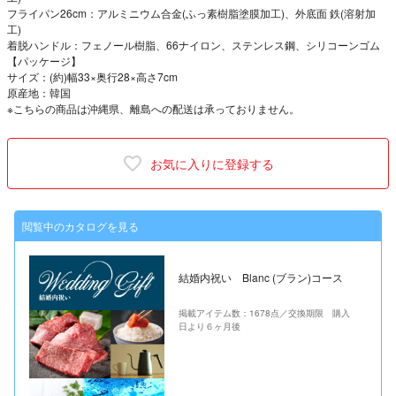
フライパン26cm：アルミニウム合金(ふっ素樹脂塗膜加工)、外底面 鉄(溶射加
工)
着脱ハンドル：フェノール樹脂、66ナイロン、ステンレス鋼、シリコーンゴム
【パッケージ】
サイズ：(約)幅33×奥行28×高さ7cm
原産地：韓国
※こちらの商品は沖縄県、離島への配送は承っておりません。
お気に入りに登録する
閲覧中のカタログを見る
結婚内祝い Blanc (ブラン)コース
掲載アイテム数：1678点／交換期限 購入
日より６ヶ月後