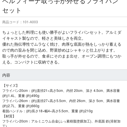
ベルフィーナ取っ手が外せるフライパン
セット
商品コード：101-A003
ちょっとした料理にも使い勝手がよいフライパンセット。アルミダ
イキャスト製なので、軽さと美味しさを両立。
優れた熱伝導性でムラなく焼け、肉厚な底面が熱をしっかり蓄える
ので肉の旨みを閉じ込め、野菜炒めはシャキッと仕上がります。
取っ手が外せるので、食卓にそのまま出せ、オーブン調理にもつか
える。コンパクトに収納できる。
内容
【サイズ】
フライパン20cm：(約)直径21×高さ5cm、内径 20cm、深さ 4.5cm、満水容量
(約)1.4L、重量 (約)490g
フライパン26cm：(約)直径27×高さ5.5cm、内径 26cm、深さ 5cm、満水容量
(約)2.7L、重量 (約)660g
着脱ハンドル：(約)長さ18×幅4×高さ5.5cm、重量 (約)210g
【材質】
フライパン20cm：アルミニウム合金(ふっ素樹脂塗膜加工)、外底面 鉄(溶射加
工)