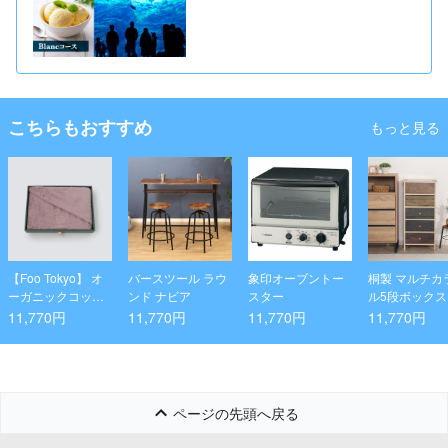
こちらもおすすめ
もっと見る
【Foo Tokyo】 オ
バースツール ラウ
象印オーブントー
桐製 マルチカ
ーガニックコット
ンド ナビア
スター
ル5段ボックス
ン バスタオル1枚
ンクエ 2
11,770円
11,770円
11,770円
11,770円
入り ギフトセット
ピンク
ページの先頭へ戻る