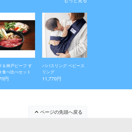
もっと見る
牛＆神戸ビーフ す
ババスリング ベビース
き食べ比べセット
リング
770円
11,770円
ページの先頭へ戻る