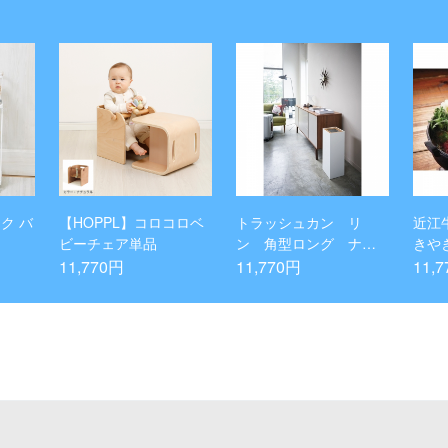
ク バ
【HOPPL】コロコロベ
トラッシュカン リ
近江
ビーチェア単品
ン 角型ロング ナチ
きや
ュラル
11,770円
11,770円
11,