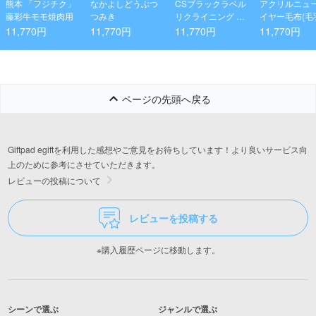
熊本 「フジチク」
なかよしどうぶつ
CSブラックラベル
アクリルニュ
藤彩牛モモ焼肉用
つみき
リクライニング リ
イヤー毛布(毛
バティチェア
分)
11,770円
11,770円
11,770円
11,770円
ページの先頭へ戻る
Giftpad egiftを利用した感想やご意見をお待ちしています！より良いサービス向
上のために参考にさせていただきます。
レビューの投稿について
レビューを投稿する
※購入履歴ページに移動します。
シーンで選ぶ
ジャンルで選ぶ