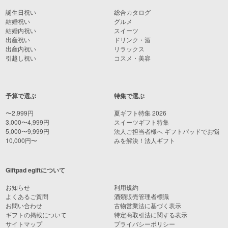
誕生日祝い
総合カタログ
結婚祝い
グルメ
結婚内祝い
スイーツ
出産祝い
ドリンク・酒
出産内祝い
リラックス
引越し祝い
コスメ・美容
予算で選ぶ
特集で選ぶ
〜2,999円
夏ギフト特集 2026
3,000〜4,999円
スイーツギフト特集
5,000〜9,999円
法人ご担当者様へ ギフトパッドでお悩
10,000円〜
みを解決！法人ギフト
Giftpad egiftについて
お知らせ
利用規約
よくあるご質問
酒類販売管理者標識
お問い合わせ
古物営業法に基づく表示
ギフトの掲載について
特定商取引法に関する表示
サイトマップ
プライバシーポリシー