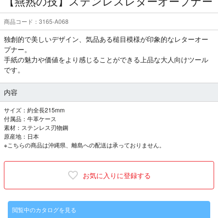
【燕熟の技】ステンレスレターオープナー
商品コード：3165-A068
独創的で美しいデザイン、気品ある槌目模様が印象的なレターオー
プナー。
手紙の魅力や価値をより感じることができる上品な大人向けツール
です。
内容
サイズ：約全長215mm
付属品：牛革ケース
素材：ステンレス刃物鋼
原産地：日本
※こちらの商品は沖縄県、離島への配送は承っておりません。
お気に入りに登録する
閲覧中のカタログを見る