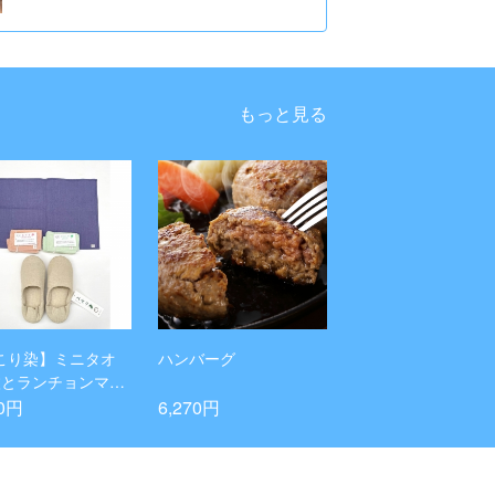
もっと見る
こり染】ミニタオ
ハンバーグ
枚とランチョンマッ
ルームシューズMの
70円
6,270円
ト