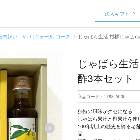
法人ギフト
婚内祝い Vert (ヴェール)コース
じゃばら生活 柑橘じゃばら
じゃばら生活
酢3本セット
商品コード：1783-A005
独特の風味がクセになる！
じゃばら果汁と橙果汁を使
100年以上の歴史を誇る老
品。