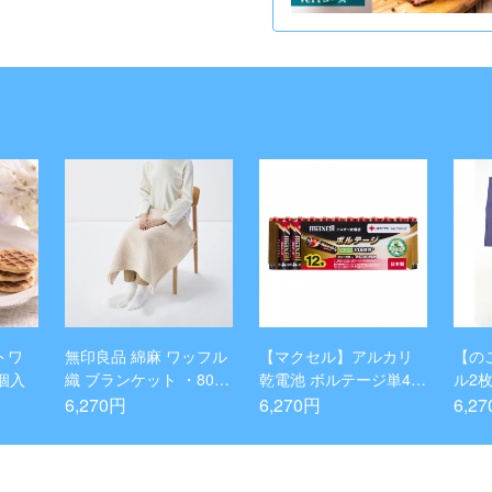
トワ
無印良品 綿麻 ワッフル
【マクセル】アルカリ
【の
個入
織 ブランケット ・80&ti
乾電池 ボルテージ単4 6
ル2
mes;130cm・生成 8475
0本セット
トと
6,270円
6,270円
6,2
8379
セッ