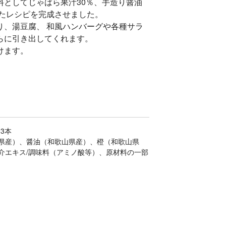
料としてじゃばら果汁30％、手造り醤油
したレシピを完成させました。
り、湯豆腐、 和風ハンバーグや各種サラ
らに引き出してくれます。
けます。
3本
県産）、醤油（和歌山県産）、橙（和歌山県
介エキス/調味料（アミノ酸等）、原材料の一部