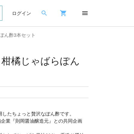
ログイン
ぽん酢3本セット
 柑橘じゃばらぽん
用したちょっと贅沢なぽん酢です。
舗企業『則岡醤油醸造元』との共同企画