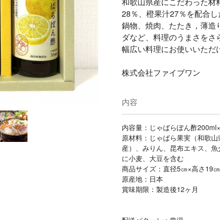
和歌山県産にこだわった材
28％、橙果汁27％を配合
鍋物、焼肉、たたき，薄造
ダなど、料理のうまさをさ
幅広い料理にお使いいただ
株式会社ファイブワン
内容
内容量：じゃばらぽん酢200ml×
原材料：じゃばら果実（和歌山
産）、みりん、昆布エキス、魚
に小麦、大豆を含む
商品サイズ：直径5㎝×高さ19㎝
原産地：日本
賞味期限：製造後12ヶ月