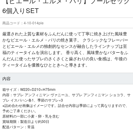
【ピエール・エルメ・パリ】フールセック
6個入りSET
商品コード：4-10-014pie
厳選された上質な素材をふんだんに使って丁寧に焼き上げた風味豊
かなピエール・エルメ・パリの焼き菓子。 クラシックなフレーバー
とピエール・エルメの独創的なセンスが融合したラインナップは至
福のティータイムを演出します。 香り高く、風味豊かなバターをふ
んだんに使ったサブレのさくさくと歯ざわりの良い食感は、午後の
ティータイムを優雅なひとときへと導きます。
内容
箱サイズ：W220×D210×H75mm
内容：サブレ アンフィニマン ヴァニーユ、サブレ アンフィニマン ショコラ、サ
ブレ イスパハン各1、季節のサブレ×3
※詰め合わせ画像はイメージです。詰合せ内容は季節によって異なりますので、
予めご了承ください。
原材料の一部に小麦・卵・乳を含む
賞味期限：製造日より約30日
配送パターン：常温