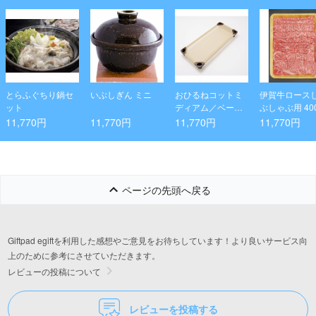
とらふぐちり鍋セ
いぶしぎん ミニ
おひるねコットミ
伊賀牛ロース
ット
ディアム／ベージ
ぶしゃぶ用 40
ュ
11,770円
11,770円
11,770円
11,770円
ページの先頭へ戻る
Giftpad egiftを利用した感想やご意見をお待ちしています！より良いサービス向
上のために参考にさせていただきます。
レビューの投稿について
レビューを投稿する