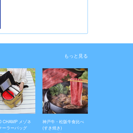
もっと見る
LD CHAMP メゾネ
神戸牛・松阪牛食比べ
クーラーバッグ
(すき焼き)