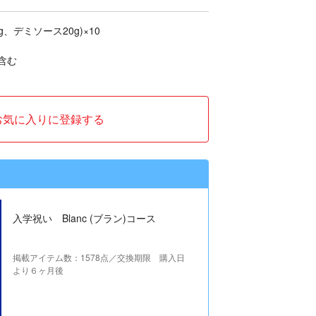
、デミソース20g)×10
含む
お気に入りに登録する
入学祝い Blanc (ブラン)コース
掲載アイテム数：1578点／交換期限 購入日
より６ヶ月後