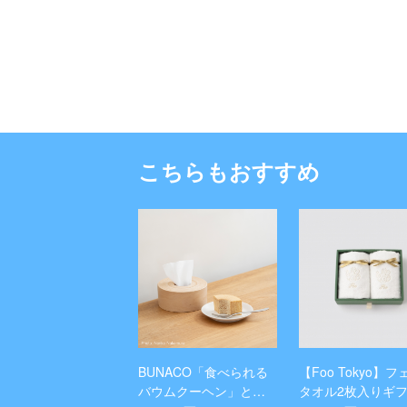
こちらもおすすめ
BUNACO「食べられる
【Foo Tokyo】
バウムクーヘン」と
タオル2枚入りギ