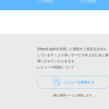
「食べられないバウム
ット(ゴールドリボ
11,770円
11,770円
クエヘン」-Designed b
y Taku Satoh-
Giftpad egiftを利用した感想やご意見をお待ち
しています！より良いサービス向上のために参
考にさせていただきます。
レビューの投稿について
レビューを投稿する
※購入履歴ページに移動します。