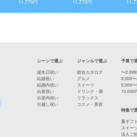
ン)
11,770円
11,770円
11,
シーンで選ぶ
ジャンルで選ぶ
予算で
誕生日祝い
総合カタログ
〜2,99
結婚祝い
グルメ
3,000〜
結婚内祝い
スイーツ
5,000〜
出産祝い
ドリンク・酒
10,00
出産内祝い
リラックス
引越し祝い
コスメ・美容
特集で
夏ギフト
スイー
法人ご担