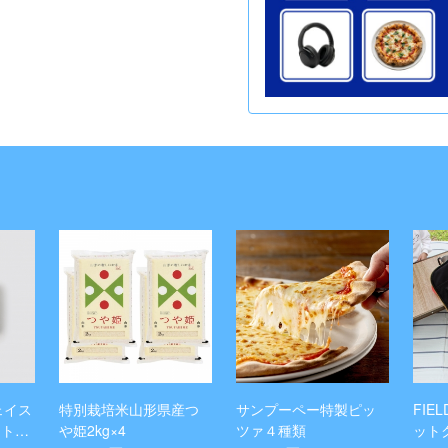
フェイス
特別栽培米山形県産つ
サンプーペー特製ピッ
FIE
フトセ
や姫2kg×4
ツァ４種類
ット