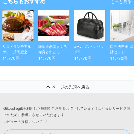
こちらもおすすめ
もっと見る
リストランテアル
静岡天然南まぐろ
a.v.v ボストンバッ
口腔洗浄器+
ポルト片岡宏之監
赤身と中とろ
グS
計セット
修 黒トリュフソー
11,770円
11,770円
11,770円
11,770円
スハンバーグ16個
ページの先頭へ戻る
Giftpad egiftを利用した感想やご意見をお待ちしています！より良いサービス向
上のために参考にさせていただきます。
レビューの投稿について