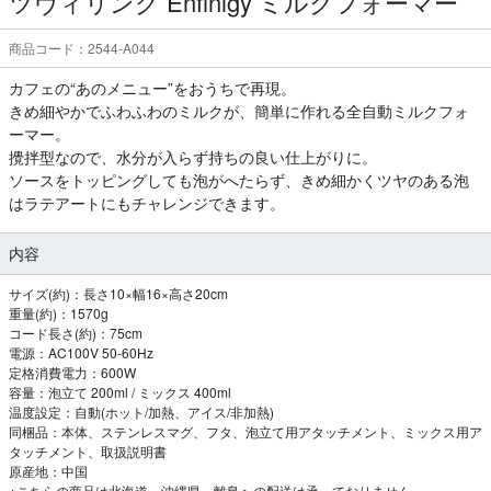
ツヴィリング Enfinigy ミルクフォーマー
商品コード：2544-A044
カフェの“あのメニュー”をおうちで再現。
きめ細やかでふわふわのミルクが、簡単に作れる全自動ミルクフォ
ーマー。
攪拌型なので、水分が入らず持ちの良い仕上がりに。
ソースをトッピングしても泡がへたらず、きめ細かくツヤのある泡
はラテアートにもチャレンジできます。
内容
サイズ(約)：長さ10×幅16×高さ20cm
重量(約)：1570g
コード長さ(約)：75cm
電源：AC100V 50-60Hz
定格消費電力：600W
容量：泡立て 200ml / ミックス 400ml
温度設定：自動(ホット/加熱、アイス/非加熱)
同梱品：本体、ステンレスマグ、フタ、泡立て用アタッチメント、ミックス用ア
タッチメント、取扱説明書
原産地：中国
※こちらの商品は北海道、沖縄県、離島への配送は承っておりません。