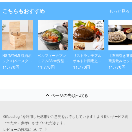
こちらもおすすめ
もっと見る
NS TATAMI 収納ボ
ベルフィーナプレ
リストランテアル
【石臼引き蕎
ックス(ベースタイ
ミアム28cm深型蒸
ポルト片岡宏之監
蕎麦飲みセット
プ)
し器セット(新ハン
修 黒トリュフソー
11,770円
11,770円
11,770円
11,770円
ドル)
スハンバーグ16個
ページの先頭へ戻る
Giftpad egiftを利用した感想やご意見をお待ちしています！より良いサービス向
上のために参考にさせていただきます。
レビューの投稿について