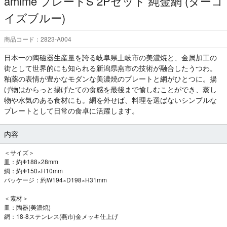
amime プレートS 2Pセット 純金網 (ターコ
イズブルー)
商品コード：2823-A004
日本一の陶磁器生産量を誇る岐阜県土岐市の美濃焼と、金属加工の
街として世界的にも知られる新潟県燕市の技術が融合したうつわ。
釉薬の表情が豊かなモダンな美濃焼のプレートと網がひとつに。揚
げ物はからっと揚げたての食感を最後まで愉しむことができ、蒸し
物や水気のある食材にも。網を外せば、料理を選ばないシンプルな
プレートとして日常の食卓に活躍します。
内容
＜サイズ＞
皿：約Φ188×28mm
網：約Φ150×H10mm
パッケージ：約W194×D198×H31mm
＜素材＞
皿：陶器(美濃焼)
網：18-8ステンレス(燕市)金メッキ仕上げ