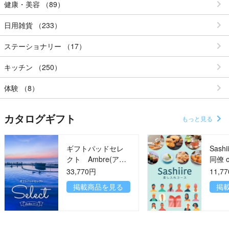
健康・美容 （89）
日用雑貨 （233）
ステーショナリー （17）
キッチン （250）
体験 （8）
カタログギフト
もっと見る
ギフトパッドセレ
Sas
クト Ambre(アン
同僚 or ご家族で分
ブル)コース
け合
33,770円
11,7
勢ぞ
掲載商品を見る
掲