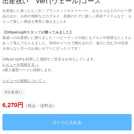
出産祝い Vert (ヴェール)コース
出産祝いに迷ったらこれ！ブランケットやスリーパー、おもちゃなどのベビー用
品のほか、お肉や海鮮などのグルメ、産後のケアに嬉しい美容アイテムなど、も
らって嬉しい商品を豊富に揃えました♪
【Giftpad egiftスタッフが贈ってみました】
親戚への出産祝いに贈りました！ベビーグッズの他にもグルメや雑貨もたくさん
あって喜んでもらえました。SNSやメールで贈れるので、遠方に住む方や住所
を知らない方へのお祝いギフトにぴったりです！
Giftpad egiftを利用した感想やご意見をお待ちしています。
レビューを投稿する ＞
※購入履歴ページに移動します。
レビューの投稿について ＞
#出産祝い
6,270円
（税込・送料込）
カートに入れる