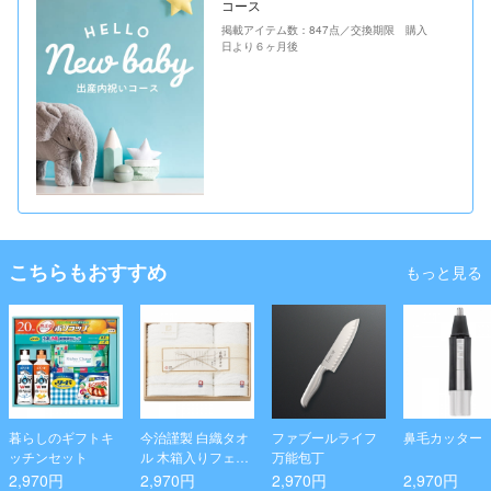
コース
掲載アイテム数：847点／交換期限 購入
日より６ヶ月後
こちらもおすすめ
もっと見る
暮らしのギフトキ
今治謹製 白織タオ
ファブールライフ
鼻毛カッター
ッチンセット
ル 木箱入りフェイ
万能包丁
ス1P･ウォッシュ
2,970円
2,970円
2,970円
2,970円