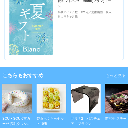
夏ギフト2026 Blanc(ブラン)コー
ス
掲載アイテム数：121点／交換期限 購入
日より６ヶ月後
こちらもおすすめ
もっと見る
SOU・SOU 6重ガ
梨食べくらべセッ
サリナ2 バスチェ
前沢牛 ステー
ーゼ 授乳クッショ
ト10玉
ア ブラウン