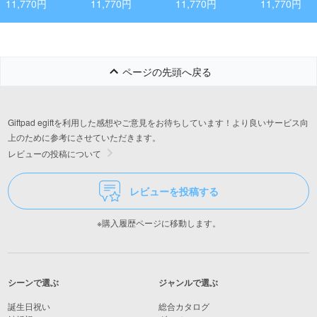
ン
11,770円
11,770円
11,770円
11,770円
ページの先頭へ戻る
Giftpad egiftを利用した感想やご意見をお待ちしています！より良いサービス向
上のために参考にさせていただきます。
レビューの投稿について
レビューを投稿する
※購入履歴ページに移動します。
シーンで選ぶ
ジャンルで選ぶ
誕生日祝い
総合カタログ