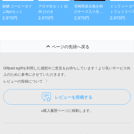
銀鱗 コーヒータイ
アロマ水セット 紀
宮崎県産合挽き肉
ミッフィー ホ
ム8pcセット
州 ひのき
のチーズ入り生ハ
トフェイスペ
ンバーグ
グセット
2,970円
2,970円
2,970円
2,970円
ページの先頭へ戻る
Giftpad egiftを利用した感想やご意見をお待ちしています！より良いサービス向
上のために参考にさせていただきます。
レビューの投稿について
レビューを投稿する
※購入履歴ページに移動します。