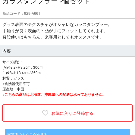
ガラスタンブラー 2個セット
商品コード：929-A661
グラス表面のテクスチャがオシャレなガラスタンブラー。
手触りが良く表面の凹凸が手にフィットしてくれます。
普段使いはもちろん、来客用としてもオススメです。
内容
サイズ(約)：
(M)Φ8.8×H9.2cm / 300ml
(L)Φ8×H13.4cm / 360ml
材質：ガラス
※食洗器使用不可
原産地：中国
※こちらの商品は北海道、沖縄県への配送は承っておりません。
お気に入りに登録する
閲覧中のカタログを見る