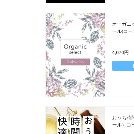
オーガニッ
ール)コー
4,070円
おうち時間
ール）コ