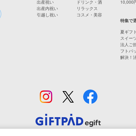
出産祝い
ドリンク・酒
10,00
出産内祝い
リラックス
引越し祝い
コスメ・美容
特集で
夏ギフト
スイー
法人ご担
フトパ
解決！
© Giftpad Co., Ltd.