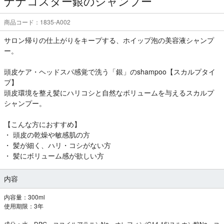
ナナコスター銀のシャンプー
商品コード：1835-A002
サロン帰りの仕上がりをキープする、ホイップ泡の美容液シャンプ
ー。
頭皮ケア・ヘッドスパ感覚で洗う「銀」のshampoo【スカルプタイ
プ】
頭皮環境を整え髪にハリコシと自然なボリュームを与えるスカルプ
シャンプー。
【こんな方におすすめ】
・ 頭皮の乾燥や敏感肌の方
・ 髪が細く、ハリ・コシがない方
・ 髪にボリューム感が欲しい方
内容
内容量：300ml
使用期限：3年
成分：水、DPG、ココイルアラニンNa、オレフィン(C14-16)スルホン酸Na、コ