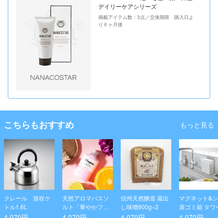
デイリーケアシリーズ
掲載アイテム数：3点／交換期限 購入日よ
り６ヶ月後
こちらもおすすめ
もっと見る
クレール 笛吹ケ
天然アロマバスソ
信州天然醸造 蔵出
マグネット&
トル1.6L
ルト「華やかフロ
し味噌800g×2
扉ゴミ箱 タワ
ーラル」 2本セッ
ワイト
4,070円
4,070円
4,070円
4,070円