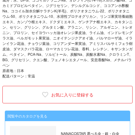
カミドプロピルベタイン、ジグリセリン、デシルグルコシド、ココアンホ酢酸
Na、ココイル加水分解ケラチンK(羊毛)、ポリクオタニウム-22、ポリクオタニ
ウム-50、ポリクオタニウム-10、水溶性プロテオグリカン、リンゴ果実培養細胞
エキス、カンゾウ根エキス、ドクダミエキス、ゲンチアナ根エキス、カキタンニ
ン、セリン、グリシン、グルタミン酸、アラニン、リシン、アルギニン、トレオ
ニン、プロリン、セイヨウハッカ油オレンジ果皮油、ライム油、インドレモング
ラス油、ベルガモット果実油、ニオイテンジクアオイ油、パルマローザ油、イラ
ンイラン花油、チョウジ葉油、コリアンダー果実油、アミリスバルサミフェラ樹
皮油、ダマスクバラ花油、ローマカミツレ花油、香料、レシチン、キサンタンガ
ム、ベタイン、PCA-Na、ソルビトール、炭酸Na、炭酸水素Na、クロラミンT、
BG、グリセリン、クエン酸、フェノキシエタノール、安息香酸Na、メチルパラ
ベン
原産地：日本
配送パターン：常温
お気に入りに登録する
閲覧中のカタログを見る
NANACOSTAR 選べる金・銀・白金