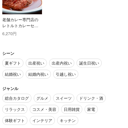
老舗カレー専門店の
レトルトカレーセッ
ト
6,270円
シーン
夏ギフト
出産祝い
出産内祝い
誕生日祝い
結婚祝い
結婚内祝い
引越し祝い
ジャンル
総合カタログ
グルメ
スイーツ
ドリンク・酒
リラックス
コスメ・美容
日用雑貨
家電
体験ギフト
インテリア
キッチン