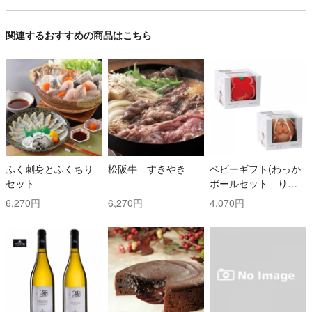
関連するおすすめの商品はこちら
ふく刺身とふくちり
松阪牛 すきやき
ベビーギフト(わっか
セット
ボールセット りん
ご・しまりす)
6,270円
6,270円
4,070円