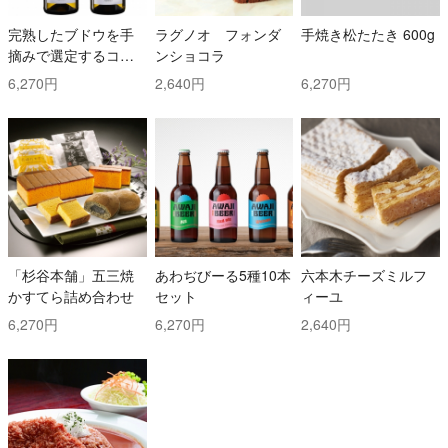
完熟したブドウを手
ラグノオ フォンダ
手焼き松たたき 600g
摘みで選定するコス
ンショコラ
トと時間を掛けた白
6,270円
2,640円
6,270円
ワイン2本セット！ ト
ッリ社/トレッビアー
ノ・ダブルッツォ 42
0 & コッリ・アプルテ
ィーニ 420 ぺコリー
ノ
「杉谷本舗」五三焼
あわぢびーる5種10本
六本木チーズミルフ
かすてら詰め合わせ
セット
ィーユ
6,270円
6,270円
2,640円