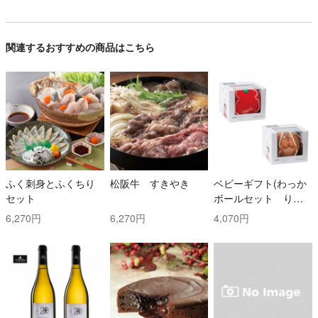
関連するおすすめの商品はこちら
ふく刺身とふくちり
松阪牛 すきやき
ベビーギフト(わっか
セット
ボールセット りん
ご・しまりす)
6,270円
6,270円
4,070円