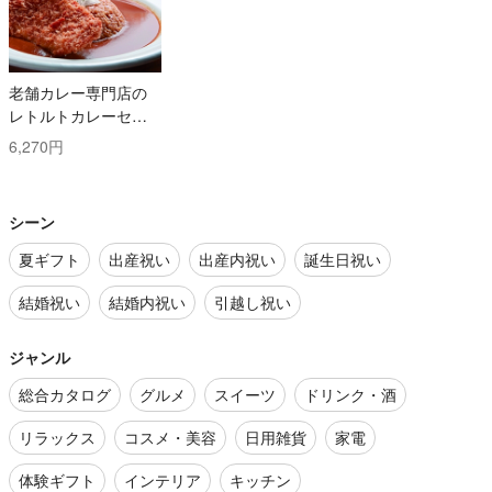
老舗カレー専門店の
レトルトカレーセッ
ト
6,270円
シーン
夏ギフト
出産祝い
出産内祝い
誕生日祝い
結婚祝い
結婚内祝い
引越し祝い
ジャンル
総合カタログ
グルメ
スイーツ
ドリンク・酒
リラックス
コスメ・美容
日用雑貨
家電
体験ギフト
インテリア
キッチン