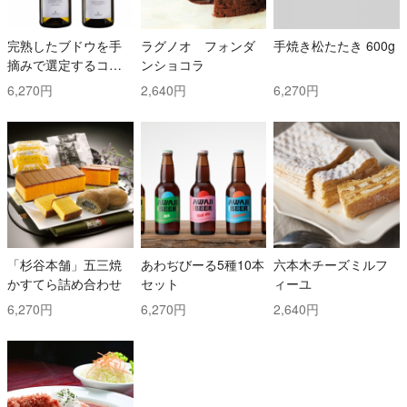
完熟したブドウを手
ラグノオ フォンダ
手焼き松たたき 600g
摘みで選定するコス
ンショコラ
トと時間を掛けた白
6,270円
2,640円
6,270円
ワイン2本セット！ ト
ッリ社/トレッビアー
ノ・ダブルッツォ 42
0 & コッリ・アプルテ
ィーニ 420 ぺコリー
ノ
「杉谷本舗」五三焼
あわぢびーる5種10本
六本木チーズミルフ
かすてら詰め合わせ
セット
ィーユ
6,270円
6,270円
2,640円