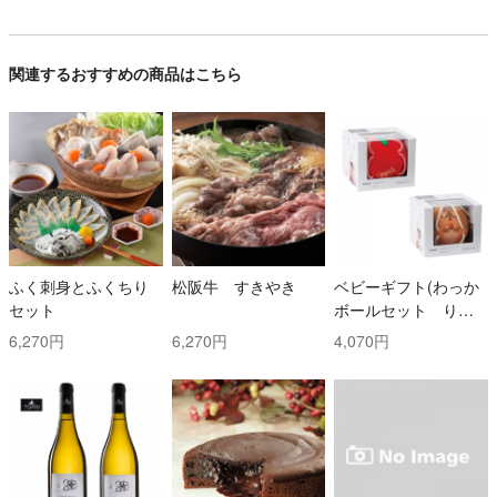
関連するおすすめの商品はこちら
ふく刺身とふくちり
松阪牛 すきやき
ベビーギフト(わっか
セット
ボールセット りん
ご・しまりす)
6,270円
6,270円
4,070円