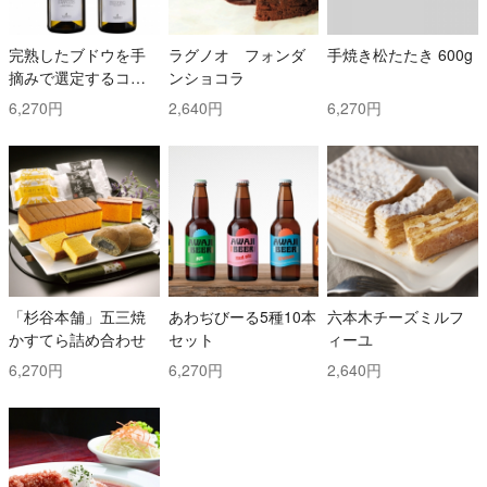
完熟したブドウを手
ラグノオ フォンダ
手焼き松たたき 600g
摘みで選定するコス
ンショコラ
トと時間を掛けた白
6,270円
2,640円
6,270円
ワイン2本セット！ ト
ッリ社/トレッビアー
ノ・ダブルッツォ 42
0 & コッリ・アプルテ
ィーニ 420 ぺコリー
ノ
「杉谷本舗」五三焼
あわぢびーる5種10本
六本木チーズミルフ
かすてら詰め合わせ
セット
ィーユ
6,270円
6,270円
2,640円