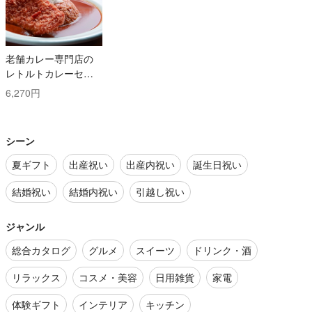
老舗カレー専門店の
レトルトカレーセッ
ト
6,270円
シーン
夏ギフト
出産祝い
出産内祝い
誕生日祝い
結婚祝い
結婚内祝い
引越し祝い
ジャンル
総合カタログ
グルメ
スイーツ
ドリンク・酒
リラックス
コスメ・美容
日用雑貨
家電
体験ギフト
インテリア
キッチン