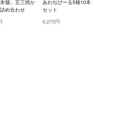
本舗」五三焼か
あわぢびーる5種10本
詰め合わせ
セット
円
6,270円