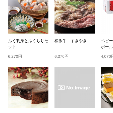
ふく刺身とふくちりセ
松阪牛 すきやき
ベビー
ット
ボール
ご・し
6,270円
6,270円
4,070