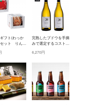
ギフト(わっか
完熟したブドウを手摘
セット りん
みで選定するコストと
まりす)
時間を掛けた白ワイン
円
6,270円
2本セット！ トッリ
社/トレッビアーノ・
ダブルッツォ 420 &
コッリ・アプルティー
ニ 420 ぺコリーノ