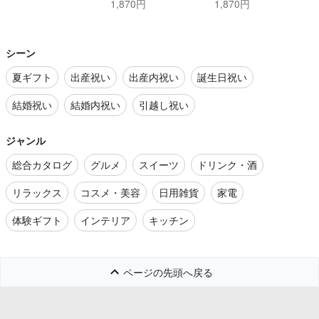
じゃこと梅じそ
1,870円
1,870円
シーン
夏ギフト
出産祝い
出産内祝い
誕生日祝い
結婚祝い
結婚内祝い
引越し祝い
ジャンル
総合カタログ
グルメ
スイーツ
ドリンク・酒
リラックス
コスメ・美容
日用雑貨
家電
体験ギフト
インテリア
キッチン
ページの先頭へ戻る