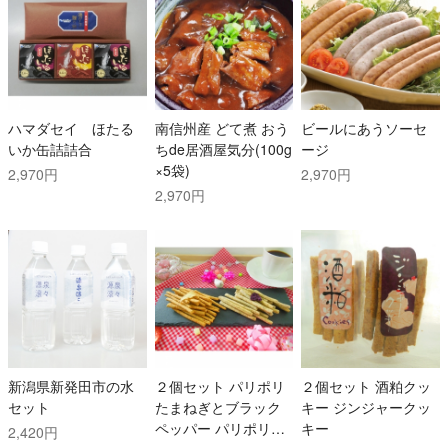
ハマダセイ ほたる
南信州産 どて煮 おう
ビールにあうソーセ
いか缶詰詰合
ちde居酒屋気分(100g
ージ
×5袋)
2,970円
2,970円
2,970円
新潟県新発田市の水
２個セット パリポリ
２個セット 酒粕クッ
セット
たまねぎとブラック
キー ジンジャークッ
ペッパー パリポリお
キー
2,420円