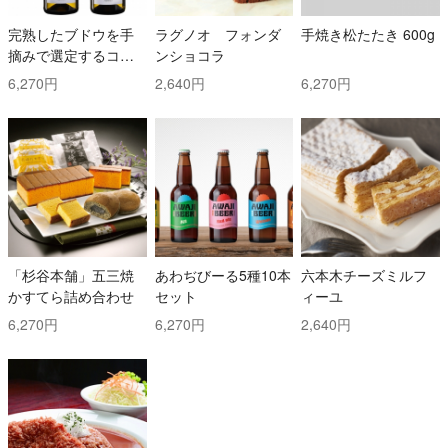
完熟したブドウを手
ラグノオ フォンダ
手焼き松たたき 600g
摘みで選定するコス
ンショコラ
トと時間を掛けた白
6,270円
2,640円
6,270円
ワイン2本セット！ ト
ッリ社/トレッビアー
ノ・ダブルッツォ 42
0 & コッリ・アプルテ
ィーニ 420 ぺコリー
ノ
「杉谷本舗」五三焼
あわぢびーる5種10本
六本木チーズミルフ
かすてら詰め合わせ
セット
ィーユ
6,270円
6,270円
2,640円