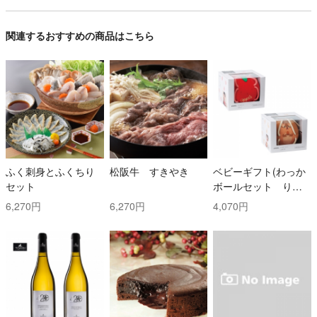
関連するおすすめの商品はこちら
ふく刺身とふくちり
松阪牛 すきやき
ベビーギフト(わっか
セット
ボールセット りん
ご・しまりす)
6,270円
6,270円
4,070円