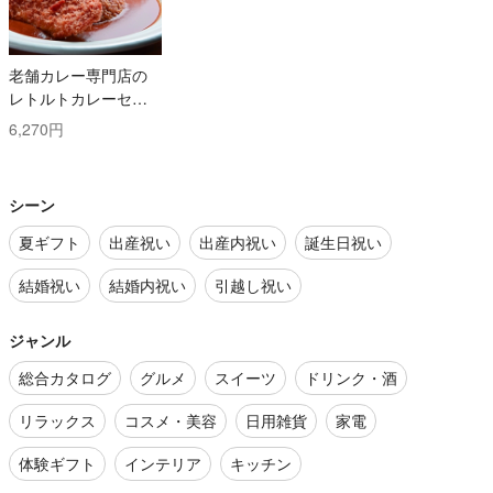
老舗カレー専門店の
レトルトカレーセッ
ト
6,270円
シーン
夏ギフト
出産祝い
出産内祝い
誕生日祝い
結婚祝い
結婚内祝い
引越し祝い
ジャンル
総合カタログ
グルメ
スイーツ
ドリンク・酒
リラックス
コスメ・美容
日用雑貨
家電
体験ギフト
インテリア
キッチン