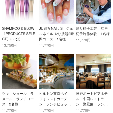
SHAMPOO & BLOW
JUSTA NAIＬS ジェ
彩り硝子工芸 江戸
〔PRODUCTS SELE
ルネイル やり放題2時
切子制作体験 1名様
CT〕(60分)
間コース 1名様
11,770円
13,750円
11,770円
ツキ シュール ラ
ヒルトン東京ベイ
神戸ポートピアホテ
メール ランチコー
フォレストガーデ
ル 中国レストラ
ス 2名様
ン ランチビュッフ
ン 聚景園 ランチ
ェ 2名様
コース 2名様
11,770円
11,770円
11,770円