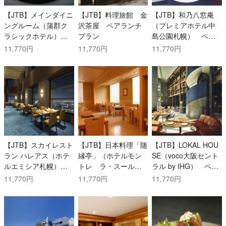
【JTB】メインダイニ
【JTB】料理旅館 金
【JTB】和乃八窓庵
ングルーム（蒲郡ク
沢茶屋 ペアランチ
（プレミアホテル中
ラシックホテル）
プラン
島公園札幌） ペア
ペアランチプラン
ランチプラン
11,770円
11,770円
11,770円
【JTB】スカイレスト
【JTB】日本料理「随
【JTB】LOKAL HOU
ラン ハレアス（ホテ
縁亭」（ホテルモン
SE（voco大阪セント
ルエミシア札幌）
トレ ラ・スール大
ラル by IHG） ペア
ペアディナープラン
阪） ペアランチプ
ランチプラン
11,770円
11,770円
11,770円
ラン