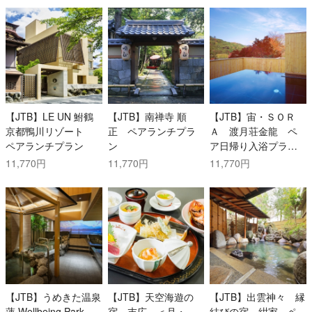
【JTB】LE UN 鮒鶴
【JTB】南禅寺 順
【JTB】宙・ＳＯＲ
京都鴨川リゾート
正 ペアランチプラ
Ａ 渡月荘金龍 ペ
ペアランチプラン
ン
ア日帰り入浴プラン
(食事なし・ウェルカ
11,770円
11,770円
11,770円
ムドリンク・お土産
付き)
【JTB】うめきた温泉
【JTB】天空海遊の
【JTB】出雲神々 縁
蓮 Wellbeing Park
宿 末広 ＜月・
結びの宿 紺家 ペ