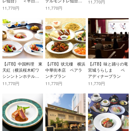
レ仙台） ＜平日限
テルモントレ仙台）
11,770円
定＞ペアランチプラ
＜平日限定＞ペア
11,770円
11,770円
ン
ランチプラン
【JTB】中国料理 東
【JTB】状元樓 横浜
【JTB】味と踊りの竜
天紅（横浜桜木町ワ
中華街本店 ペアラ
宮城うらしま ペ
シンントンホテル
ンチプラン
アディナープラン
店）ペアランチプラ
11,770円
11,770円
11,770円
ン