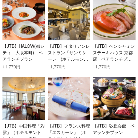
【JTB】HALOW(都シ
【JTB】イタリアンレ
【JTB】ベンジャミン
ティ 大阪本町) ペ
ストラン「サンミケ
ステーキハウス 京都
アランチプラン
ーレ」(ホテルモント
店 ペアランチプラ
レ神戸) ペアランチ
ン
11,770円
11,770円
11,770円
プラン
【JTB】中国料理「彩
【JTB】フランス料理
【JTB】砂丘会館 ペ
雲」（ホテルモント
「エスカーレ」（ホ
アランチプラン