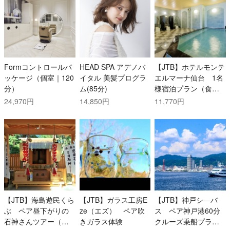
Formコントロールパ
HEAD SPA アデノバ
【JTB】ホテルモンテ
ッケージ（個室｜120
イタル 美髪プログラ
エルマーナ仙台 1名
分）
ム(85分)
様宿泊プラン（食事
なし）
24,970円
14,850円
11,770円
【JTB】海島遊民くら
【JTB】ガラス工房E
【JTB】神戸シ―バ
ぶ ペア昼下がりの
ze（エズ） ペア吹
ス ペア神戸港60分
石神さんツアー（と
きガラス体験
クルーズ乗船プラン