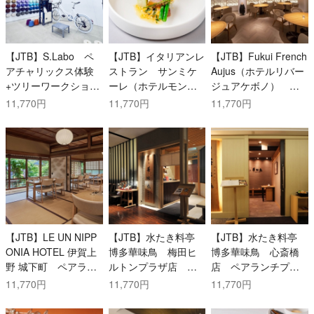
【JTB】S.Labo ペ
【JTB】イタリアンレ
【JTB】Fukui French
アチャリックス体験
ストラン サンミケ
Aujus（ホテルリバー
+ツリーワークショッ
ーレ（ホテルモント
ジュアケボノ） ペ
プ+ミニソックススト
レ福岡） ペアラン
アランチプラン
11,770円
11,770円
11,770円
ラップ
チプラン
【JTB】LE UN NIPP
【JTB】水たき料亭
【JTB】水たき料亭
ONIA HOTEL 伊賀上
博多華味鳥 梅田ヒ
博多華味鳥 心斎橋
野 城下町 ペアラン
ルトンプラザ店 ペ
店 ペアランチプラ
チプラン
アランチプラン
ン
11,770円
11,770円
11,770円