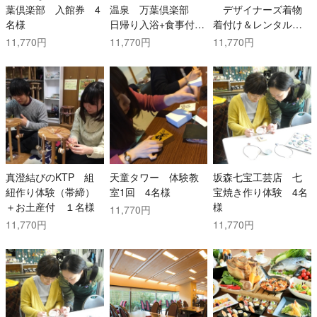
葉倶楽部 入館券 4
温泉 万葉倶楽部
デザイナーズ着物
名様
日帰り入浴+食事付
着付け＆レンタル
2名様
付 2名様
11,770円
11,770円
11,770円
真澄結びのKTP 組
天童タワー 体験教
坂森七宝工芸店 七
紐作り体験（帯締）
室1回 4名様
宝焼き作り体験 4名
＋お土産付 １名様
様
11,770円
11,770円
11,770円