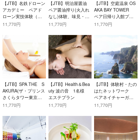
【JTB】名鉄ドローン
【JTB】明治屋醤油
【JTB】空庭温泉 OS
アカデミー ペアド
ペア醤油搾り(火入れ
AKA BAY TOWER
ローン実技体験（約9
なし)体験、味見・お
ペア日帰り入館プラ
0分）
土産付
ン（岩盤浴+館内利用
11,770円
11,770円
11,770円
券付）
【JTB】SPA THE S
【JTB】Health＆Bea
【JTB】体験村・たの
AKURA(ザ・プリンス
uty 波の音 1名様
はたネットワーク
さくらタワー東京、
エステプラン
ペアネイチャーガイ
オートグラフコレク
ド付トレッキングプ
11,770円
11,770円
11,770円
ション）1名様 エス
ラン
テプラン