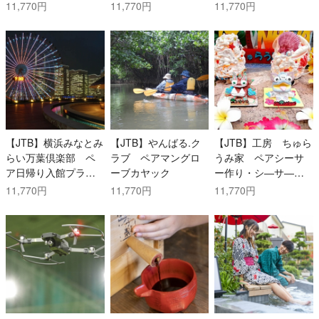
ころてんのおやつ
（お食事付）
11,770円
11,770円
11,770円
付）
【JTB】横浜みなとみ
【JTB】やんばる.ク
【JTB】工房 ちゅら
らい万葉倶楽部 ペ
ラブ ペアマングロ
うみ家 ペアシーサ
ア日帰り入館プラン
ーブカヤック
ー作り・シ―サ―絵
（昼食付）
付け体験
11,770円
11,770円
11,770円