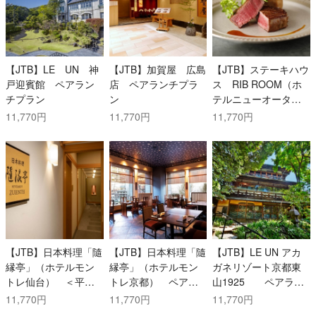
【JTB】LE UN 神
【JTB】加賀屋 広島
【JTB】ステーキハウ
戸迎賓館 ペアラン
店 ペアランチプラ
ス RIB ROOM（ホ
チプラン
ン
テルニューオータ
ニ） ＜平日限定＞1
11,770円
11,770円
11,770円
名様ランチプラン
【JTB】日本料理「隨
【JTB】日本料理「隨
【JTB】LE UN アカ
縁亭」（ホテルモン
縁亭」（ホテルモン
ガネリゾート京都東
トレ仙台） ＜平日
トレ京都） ペアラ
山1925 ペアラン
限定＞ペアランチプ
ンチプラン
チプラン
11,770円
11,770円
11,770円
ラン