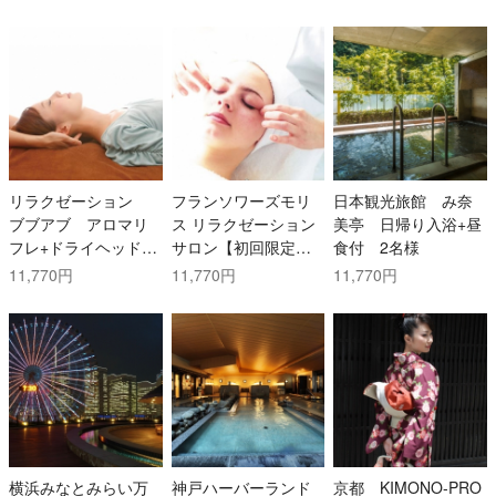
リラクゼーション
フランソワーズモリ
日本観光旅館 み奈
ブブアブ アロマリ
ス リラクゼーション
美亭 日帰り入浴+昼
フレ+ドライヘッドス
サロン【初回限定】
食付 2名様
パ(60分) 1名様
ボディ 1回 1名様
11,770円
11,770円
11,770円
横浜みなとみらい万
神戸ハーバーランド
京都 KIMONO-PRO