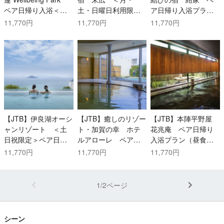
ペア日帰り入浴＜メ
土・日曜日利用限定
ア日帰り入浴プラン
ディテーション体験
＞ペア日帰り入浴プ
（昼食付）
11,770円
11,770円
11,770円
プラン＞（食事な
ラン（昼食・コーヒ
し・お土産付）
ー券付）
【JTB】伊良湖オーシ
【JTB】癒しのリゾー
【JTB】本陣平野屋
ャンリゾート ＜土
ト・加賀の幸 ホテ
花兆庵 ペア日帰り
日祝限定＞ペア日帰
ルアローレ ペア日
入浴プラン（昼食
り入浴プラン（昼食
帰り入浴プラン(昼
付）
11,770円
11,770円
11,770円
付）
食・お土産・アクテ
ィビティ付)
1/2ページ
シーン