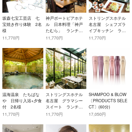
坂森七宝工芸店 七
神戸ポートピアホテ
ストリングスホテル
宝焼き作り体験 2名
ル 日本料理「神戸
名古屋 シェフズラ
様
たむら」 ランチコ
イブキッチン ラン
ース 2名様
チブッフェ【平日限
11,770円
11,770円
11,770円
定】 2名様
温海温泉 たちばな
ストリングスホテル
SHAMPOO & BLOW
や 日帰り入浴+夕食
名古屋 グラマシー
〔PRODUCTS SELE
付 2名様
スイート ランチコ
CT〕(60分)
ース 2名様
11,770円
11,770円
17,050円